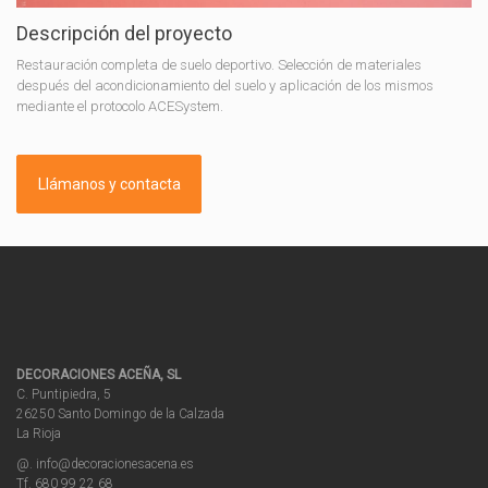
Descripción del proyecto
Restauración completa de suelo deportivo. Selección de materiales
después del acondicionamiento del suelo y aplicación de los mismos
mediante el protocolo ACESystem.
Llámanos y contacta
DECORACIONES ACEÑA, SL
C. Puntipiedra, 5
26250 Santo Domingo de la Calzada
La Rioja
@. info@decoracionesacena.es
Tf. 680 99 22 68