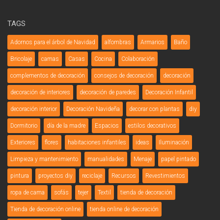
TAGS
Adornos para el árbol de Navidad
alfombras
Armarios
Baño
Bricolaje
camas
Casas
Cocina
Colaboración
complementos de decoración
consejos de decoración
decoración
decoración de interiores
decoración de paredes
Decoración Infantil
decoración interior
Decoración Navideña
decorar con plantas
diy
Dormitorio
día de la madre
Espacios
estilos decorativos
Exteriores
flores
habitaciones infantiles
ideas
Iluminación
Limpieza y mantenimiento
manualidades
Menaje
papel pintado
pintura
proyectos diy
reciclaje
Recursos
Revestimientos
ropa de cama
sofás
tejer
Textil
tienda de decoración
Tienda de decoración online
tienda online de decoración