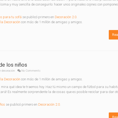
nísima y muy sencilla de conseguirlo: hacer unos originales cojines con pompone
es para tu sofá
se publicó primero en
Decoración 2.0
.
la Decoración
con más de 1 millón de amigas y amigos.
Rea
de los niños
e decoración
No Comments
la Decoración
con más de 1 millón de amigas y amigos.
 mira qué idea te traemos hoy. Haz tú mismo un campo de fútbol para su habit
ntará! Es realmente sorprendente la de cosas que es posible reciclar para dar ot
iños
se publicó primero en
Decoración 2.0
.
Rea