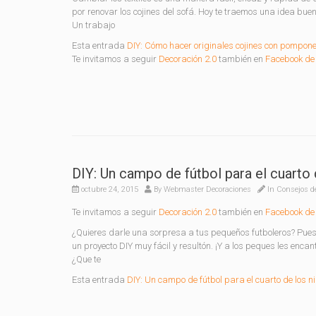
por renovar los cojines del sofá. Hoy te traemos una idea bue
Un trabajo
Esta entrada
DIY: Cómo hacer originales cojines con pompon
Te invitamos a seguir
Decoración 2.0
también en
Facebook de 
DIY: Un campo de fútbol para el cuarto 
octubre 24, 2015
By
Webmaster Decoraciones
In
Consejos d
Te invitamos a seguir
Decoración 2.0
también en
Facebook de 
¿Quieres darle una sorpresa a tus pequeños futboleros? Pues
un proyecto DIY muy fácil y resultón. ¡Y a los peques les enca
¿Que te
Esta entrada
DIY: Un campo de fútbol para el cuarto de los n