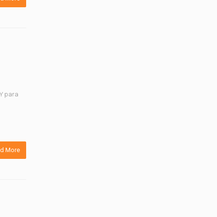
 Y para
d More