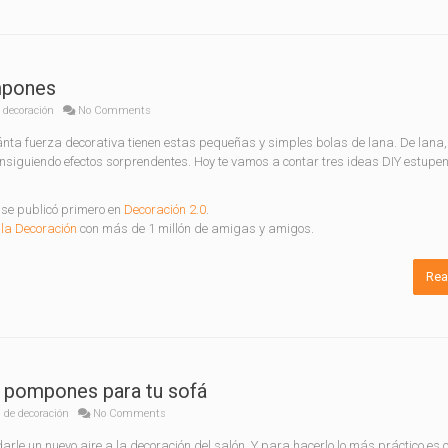
mpones
 decoración
No Comments
ta fuerza decorativa tienen estas pequeñas y simples bolas de lana. De lana, 
siguiendo efectos sorprendentes. Hoy te vamos a contar tres ideas DIY estup
se publicó primero en
Decoración 2.0
.
la Decoración
con más de 1 millón de amigas y amigos.
Rea
n pompones para tu sofá
 de decoración
No Comments
darle un nuevo aire a la decoración del salón. Y para hacerlo lo más práctico e