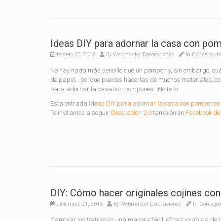
Ideas DIY para adornar la casa con po
febrero 25, 2016
By
Webmaster Decoraciones
In
Consejos de
No hay nada más sencillo que un pompón y, sin embargo, cuán
de papel… porque puedes hacerlas de muchos materiales, con
para adornar la casa con pompones. ¡No te lo
Esta entrada
Ideas DIY para adornar la casa con pompones
Te invitamos a seguir
Decoración 2.0
también en
Facebook de 
DIY: Cómo hacer originales cojines co
diciembre 21, 2015
By
Webmaster Decoraciones
In
Consejos
Cambiar los textiles es una manera fácil, eficaz y rápida de 