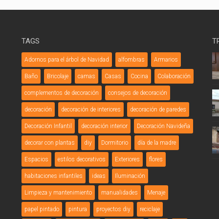
TAGS
T
Adornos para el árbol de Navidad
alfombras
Armarios
Baño
Bricolaje
camas
Casas
Cocina
Colaboración
complementos de decoración
consejos de decoración
decoración
decoración de interiores
decoración de paredes
Decoración Infantil
decoración interior
Decoración Navideña
decorar con plantas
diy
Dormitorio
día de la madre
Espacios
estilos decorativos
Exteriores
flores
habitaciones infantiles
ideas
Iluminación
Limpieza y mantenimiento
manualidades
Menaje
papel pintado
pintura
proyectos diy
reciclaje