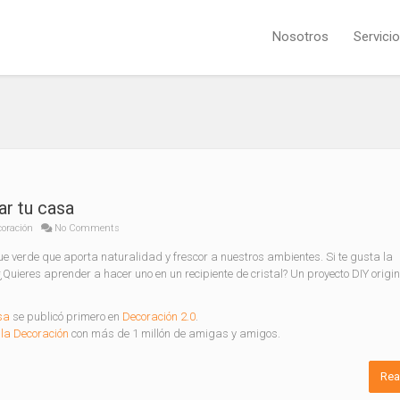
Nosotros
Servici
ar tu casa
coración
No Comments
e verde que aporta naturalidad y frescor a nuestros ambientes. Si te gusta la
¿Quieres aprender a hacer uno en un recipiente de cristal? Un proyecto DIY origi
sa
se publicó primero en
Decoración 2.0
.
la Decoración
con más de 1 millón de amigas y amigos.
Rea