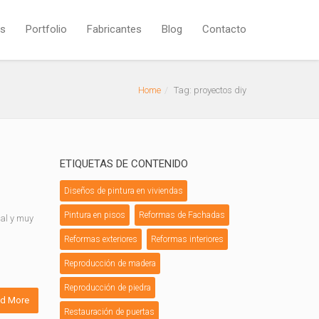
os
Portfolio
Fabricantes
Blog
Contacto
Home
Tag: proyectos diy
ETIQUETAS DE CONTENIDO
Diseños de pintura en viviendas
Pintura en pisos
Reformas de Fachadas
nal y muy
Reformas exteriores
Reformas interiores
Reproducción de madera
Reproducción de piedra
d More
Restauración de puertas