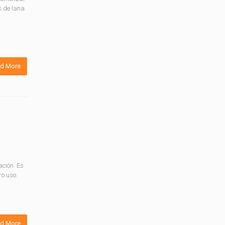
s de lana.
d More
ación. Es
ro uso.
d More