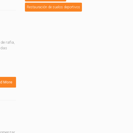
Restauración de suelos deportivos
de rafia,
endas
d More
s comenzar