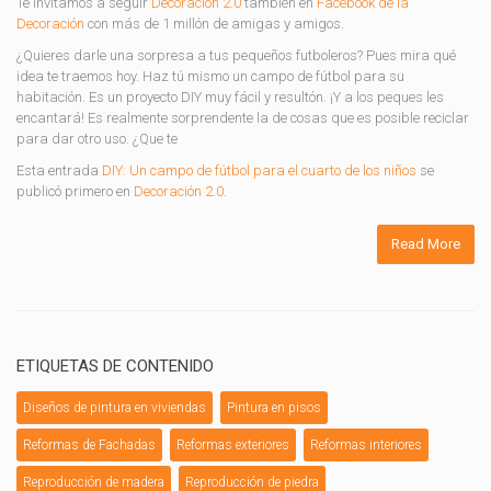
Te invitamos a seguir
Decoración 2.0
también en
Facebook de la
Decoración
con más de 1 millón de amigas y amigos.
¿Quieres darle una sorpresa a tus pequeños futboleros? Pues mira qué
idea te traemos hoy. Haz tú mismo un campo de fútbol para su
habitación. Es un proyecto DIY muy fácil y resultón. ¡Y a los peques les
encantará! Es realmente sorprendente la de cosas que es posible reciclar
para dar otro uso. ¿Que te
Esta entrada
DIY: Un campo de fútbol para el cuarto de los niños
se
publicó primero en
Decoración 2.0
.
Read More
ETIQUETAS DE CONTENIDO
Diseños de pintura en viviendas
Pintura en pisos
Reformas de Fachadas
Reformas exteriores
Reformas interiores
Reproducción de madera
Reproducción de piedra