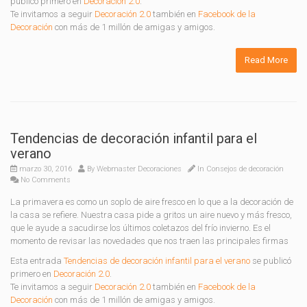
publicó primero en
Decoración 2.0
.
Te invitamos a seguir
Decoración 2.0
también en
Facebook de la
Decoración
con más de 1 millón de amigas y amigos.
Read More
Tendencias de decoración infantil para el
verano
marzo 30, 2016
By
Webmaster Decoraciones
In
Consejos de decoración
No Comments
La primavera es como un soplo de aire fresco en lo que a la decoración de
la casa se refiere. Nuestra casa pide a gritos un aire nuevo y más fresco,
que le ayude a sacudirse los últimos coletazos del frío invierno. Es el
momento de revisar las novedades que nos traen las principales firmas
Esta entrada
Tendencias de decoración infantil para el verano
se publicó
primero en
Decoración 2.0
.
Te invitamos a seguir
Decoración 2.0
también en
Facebook de la
Decoración
con más de 1 millón de amigas y amigos.