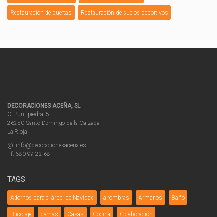
Restauración de puertas
Restauración de suelos deportivos
DECORACIONES ACEÑA, SL
C. Puntipiedra, 5
26250 Santo Domingo de la Calzada
La Rioja
@. info@decoracionesacena.es
Tf. 680 99 22 68
TAGS
Adornos para el árbol de Navidad
alfombras
Armarios
Baño
Bricolaje
camas
Casas
Cocina
Colaboración