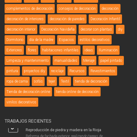
complementos de decoración
consejos de decoración
decoración
decoración de interiores
decoración de paredes
Decoración Infantil
decoración interior
Decoración Navideña
decorar con plantas
diy
Dormitorio
día de la madre
Espacios
estilos decorativos
Exteriores
flores
habitaciones infantiles
ideas
Iluminación
Limpieza y mantenimiento
manualidades
Menaje
papel pintado
pintura
proyectos diy
reciclaje
Recursos
Revestimientos
ropa de cama
sofás
tejer
Textil
tienda de decoración
Tienda de decoración online
tienda online de decoración
vinilos decorativos
TRABAJOS RECIENTES
Reproducción de piedra y madera en la Rioja
Reforma de fachada exterior, realizando tareas de ...