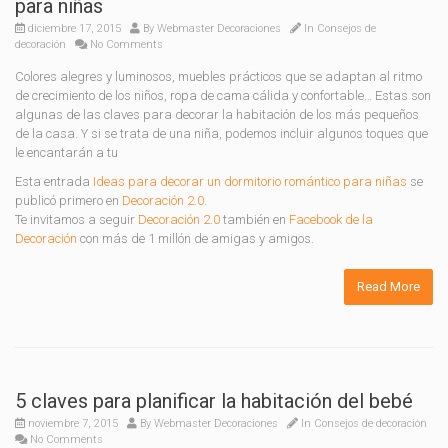
para niñas
diciembre 17, 2015
By
Webmaster Decoraciones
In
Consejos de
decoración
No Comments
Colores alegres y luminosos, muebles prácticos que se adaptan al ritmo
de crecimiento de los niños, ropa de cama cálida y confortable… Estas son
algunas de las claves para decorar la habitación de los más pequeños
de la casa. Y si se trata de una niña, podemos incluir algunos toques que
le encantarán a tu
Esta entrada
Ideas para decorar un dormitorio romántico para niñas
se
publicó primero en
Decoración 2.0
.
Te invitamos a seguir
Decoración 2.0
también en
Facebook de la
Decoración
con más de 1 millón de amigas y amigos.
Read More
5 claves para planificar la habitación del bebé
noviembre 7, 2015
By
Webmaster Decoraciones
In
Consejos de decoración
No Comments