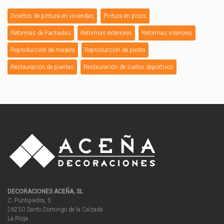
Diseños de pintura en viviendas
Pintura en pisos
Reformas de Fachadas
Reformas exteriores
Reformas interiores
Reproducción de madera
Reproducción de piedra
Restauración de puertas
Restauración de suelos deportivos
DECORACIONES ACEÑA, SL
C. Puntipiedra, 5
26250 Santo Domingo de la Calzada
La Rioja