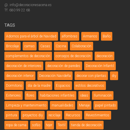
@. info@decoracionesacena.es
Tf. 680 99 22 68
TAGS
Adornos para el árbol de Navidad
alfombras
Armarios
Baño
Bricolaje
camas
Casas
Cocina
Colaboración
complementos de decoración
consejos de decoración
decoración
decoración de interiores
decoración de paredes
Decoración Infantil
decoración interior
Decoración Navideña
decorar con plantas
diy
Dormitorio
día de la madre
Espacios
estilos decorativos
Exteriores
flores
habitaciones infantiles
ideas
Iluminación
Limpieza y mantenimiento
manualidades
Menaje
papel pintado
pintura
proyectos diy
reciclaje
Recursos
Revestimientos
ropa de cama
sofás
tejer
Textil
tienda de decoración