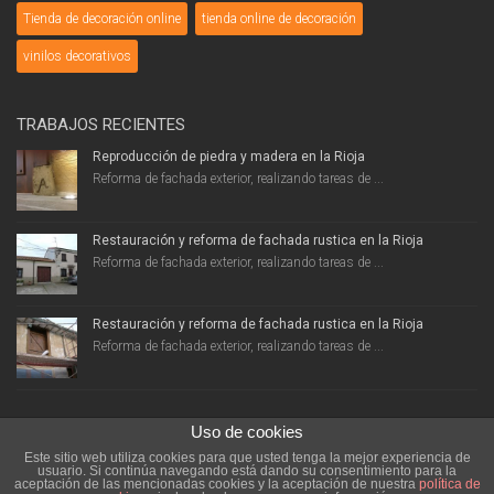
Tienda de decoración online
tienda online de decoración
vinilos decorativos
TRABAJOS RECIENTES
Reproducción de piedra y madera en la Rioja
Reforma de fachada exterior, realizando tareas de ...
Restauración y reforma de fachada rustica en la Rioja
Reforma de fachada exterior, realizando tareas de ...
Restauración y reforma de fachada rustica en la Rioja
Reforma de fachada exterior, realizando tareas de ...
Uso de cookies
Este sitio web utiliza cookies para que usted tenga la mejor experiencia de
usuario. Si continúa navegando está dando su consentimiento para la
aceptación de las mencionadas cookies y la aceptación de nuestra
política de
Decoraciones Aceña 2025 - Todos los derechos reservados