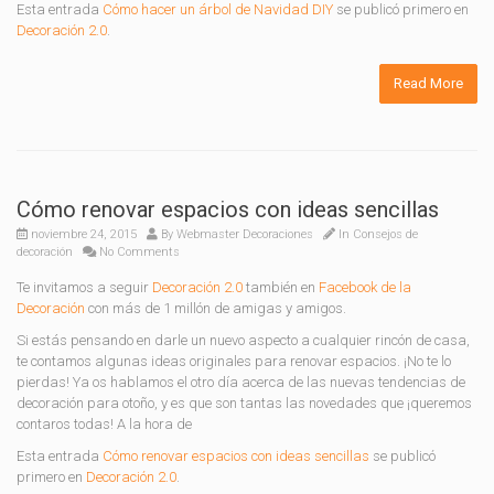
Esta entrada
Cómo hacer un árbol de Navidad DIY
se publicó primero en
Decoración 2.0
.
Read More
Cómo renovar espacios con ideas sencillas
noviembre 24, 2015
By
Webmaster Decoraciones
In
Consejos de
decoración
No Comments
Te invitamos a seguir
Decoración 2.0
también en
Facebook de la
Decoración
con más de 1 millón de amigas y amigos.
Si estás pensando en darle un nuevo aspecto a cualquier rincón de casa,
te contamos algunas ideas originales para renovar espacios. ¡No te lo
pierdas! Ya os hablamos el otro día acerca de las nuevas tendencias de
decoración para otoño, y es que son tantas las novedades que ¡queremos
contaros todas! A la hora de
Esta entrada
Cómo renovar espacios con ideas sencillas
se publicó
primero en
Decoración 2.0
.