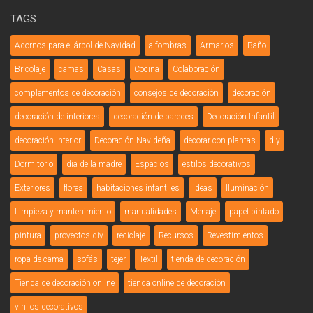
TAGS
Adornos para el árbol de Navidad
alfombras
Armarios
Baño
Bricolaje
camas
Casas
Cocina
Colaboración
complementos de decoración
consejos de decoración
decoración
decoración de interiores
decoración de paredes
Decoración Infantil
decoración interior
Decoración Navideña
decorar con plantas
diy
Dormitorio
día de la madre
Espacios
estilos decorativos
Exteriores
flores
habitaciones infantiles
ideas
Iluminación
Limpieza y mantenimiento
manualidades
Menaje
papel pintado
pintura
proyectos diy
reciclaje
Recursos
Revestimientos
ropa de cama
sofás
tejer
Textil
tienda de decoración
Tienda de decoración online
tienda online de decoración
vinilos decorativos