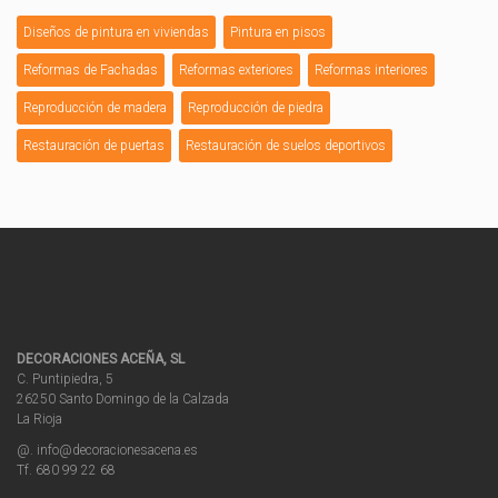
Diseños de pintura en viviendas
Pintura en pisos
Reformas de Fachadas
Reformas exteriores
Reformas interiores
Reproducción de madera
Reproducción de piedra
Restauración de puertas
Restauración de suelos deportivos
DECORACIONES ACEÑA, SL
C. Puntipiedra, 5
26250 Santo Domingo de la Calzada
La Rioja
@. info@decoracionesacena.es
Tf. 680 99 22 68