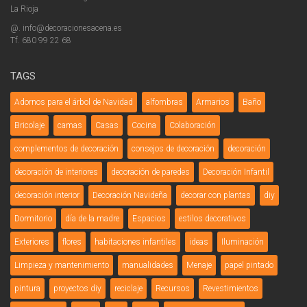
La Rioja
@. info@decoracionesacena.es
Tf. 680 99 22 68
TAGS
Adornos para el árbol de Navidad
alfombras
Armarios
Baño
Bricolaje
camas
Casas
Cocina
Colaboración
complementos de decoración
consejos de decoración
decoración
decoración de interiores
decoración de paredes
Decoración Infantil
decoración interior
Decoración Navideña
decorar con plantas
diy
Dormitorio
día de la madre
Espacios
estilos decorativos
Exteriores
flores
habitaciones infantiles
ideas
Iluminación
Limpieza y mantenimiento
manualidades
Menaje
papel pintado
pintura
proyectos diy
reciclaje
Recursos
Revestimientos