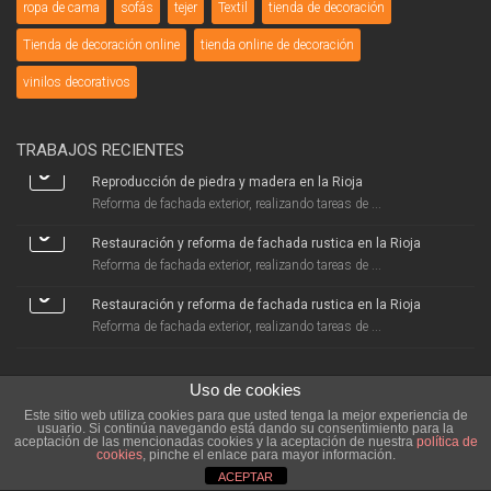
ropa de cama
sofás
tejer
Textil
tienda de decoración
Tienda de decoración online
tienda online de decoración
vinilos decorativos
TRABAJOS RECIENTES
Reproducción de piedra y madera en la Rioja
Reforma de fachada exterior, realizando tareas de ...
Restauración y reforma de fachada rustica en la Rioja
Reforma de fachada exterior, realizando tareas de ...
Restauración y reforma de fachada rustica en la Rioja
Reforma de fachada exterior, realizando tareas de ...
Uso de cookies
Este sitio web utiliza cookies para que usted tenga la mejor experiencia de
usuario. Si continúa navegando está dando su consentimiento para la
aceptación de las mencionadas cookies y la aceptación de nuestra
política de
Decoraciones Aceña 2025 - Todos los derechos reservados
cookies
, pinche el enlace para mayor información.
Nosotros
Servicios
Portfolio
Fabricantes
Blog
Contacto
ACEPTAR