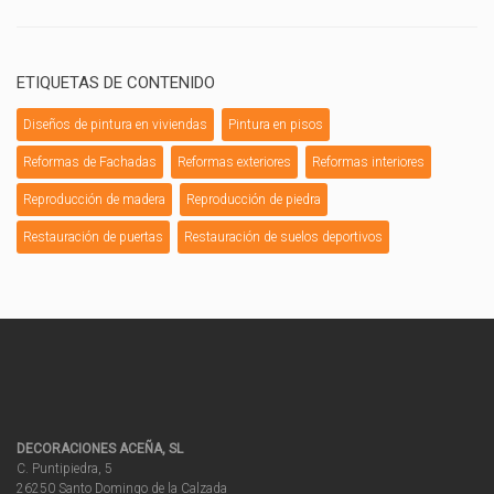
ETIQUETAS DE CONTENIDO
Diseños de pintura en viviendas
Pintura en pisos
Reformas de Fachadas
Reformas exteriores
Reformas interiores
Reproducción de madera
Reproducción de piedra
Restauración de puertas
Restauración de suelos deportivos
DECORACIONES ACEÑA, SL
C. Puntipiedra, 5
26250 Santo Domingo de la Calzada