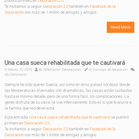
publicó primero en
Decoración 2.0
.
Te invitamos a seguir
Decoración 2.0
también en
Facebook de la
Decoración
con más de 1 millón de amigas y amigos.
Read More
Una casa sueca rehabilitada que te cautivará
febrero 10, 2016
By
Webmaster Decoraciones
In
Consejos de decoración
No Comments
Siempre he oído que en Suecia, así como en otros países nórdicos donde
las temperaturas invernales son dramáticas, las casas están cuidadas
hasta el mínimo detalle, pero de una forma fácil, sin complicaciones. La
gente disfruta de su casa, la vive intensamente. Esto es lo que le ocurre a
la familia que reside en esta
Esta entrada
Una casa sueca rehabilitada que te cautivará
se publicó
primero en
Decoración 2.0
.
Te invitamos a seguir
Decoración 2.0
también en
Facebook de la
Decoración
con más de 1 millón de amigas y amigos.