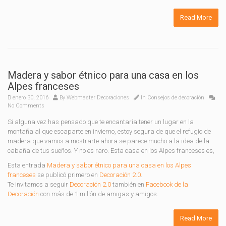
Read More
Madera y sabor étnico para una casa en los
Alpes franceses
enero 30, 2016
By
Webmaster Decoraciones
In
Consejos de decoración
No Comments
Si alguna vez has pensado que te encantaría tener un lugar en la
montaña al que escaparte en invierno, estoy segura de que el refugio de
madera que vamos a mostrarte ahora se parece mucho a la idea de la
cabaña de tus sueños. Y no es raro. Esta casa en los Alpes franceses es,
Esta entrada
Madera y sabor étnico para una casa en los Alpes
franceses
se publicó primero en
Decoración 2.0
.
Te invitamos a seguir
Decoración 2.0
también en
Facebook de la
Decoración
con más de 1 millón de amigas y amigos.
Read More