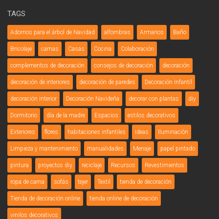
TAGS
Adornos para el árbol de Navidad
alfombras
Armarios
Baño
Bricolaje
camas
Casas
Cocina
Colaboración
complementos de decoración
consejos de decoración
decoración
decoración de interiores
decoración de paredes
Decoración Infantil
decoración interior
Decoración Navideña
decorar con plantas
diy
Dormitorio
día de la madre
Espacios
estilos decorativos
Exteriores
flores
habitaciones infantiles
ideas
Iluminación
Limpieza y mantenimiento
manualidades
Menaje
papel pintado
pintura
proyectos diy
reciclaje
Recursos
Revestimientos
ropa de cama
sofás
tejer
Textil
tienda de decoración
Tienda de decoración online
tienda online de decoración
vinilos decorativos