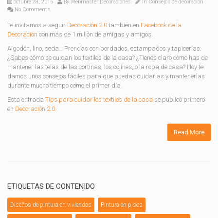
octubre 28, 2015
By
Webmaster Decoraciones
In
Consejos de decoración
No Comments
Te invitamos a seguir
Decoración 2.0
también en
Facebook de la
Decoración
con más de 1 millón de amigas y amigos.
Algodón, lino, seda… Prendas con bordados, estampados y tapicerías.
¿Sabes cómo se cuidan los textiles de la casa? ¿Tienes claro cómo has de
mantener las telas de las cortinas, los cojines, o la ropa de casa? Hoy te
damos unos consejos fáciles para que puedas cuidarlas y mantenerlas
durante mucho tiempo como el primer día.
Esta entrada
Tips para cuidar los textiles de la casa
se publicó primero
en
Decoración 2.0
.
Read More
ETIQUETAS DE CONTENIDO
Diseños de pintura en viviendas
Pintura en pisos