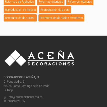
Reformas de Fachadas
Reformas exteriores
Reformas interiores
Reproducción de madera
Reproducción de piedra
Restauración de puertas
Restauración de suelos deportivos
DECORACIONES ACEÑA, SL
C. Puntipiedra, 5
26250 Santo Domingo de la Calzada
La Rioja
@. info@decoracionesacena.es
Tf. 680 99 22 68