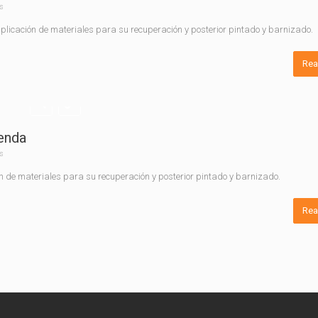
s
 aplicación de materiales para su recuperación y posterior pintado y barnizado.
Rea
ienda
s
ión de materiales para su recuperación y posterior pintado y barnizado.
Rea