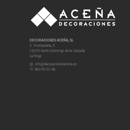
DECORACIONES ACEÑA, SL
C. Puntipiedra, 5
26250 Santo Domingo de la Calzada
La Rioja
@. info@decoracionesacena.es
Tf. 680 99 22 68