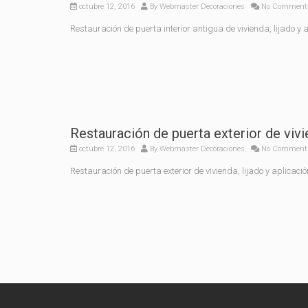
octubre 12, 2016
By
Webmaster Decoraciones
No Comment
Restauración de puerta interior antigua de vivienda, lijado y
Restauración de puerta exterior de viv
octubre 12, 2016
By
Webmaster Decoraciones
No Comment
Restauración de puerta exterior de vivienda, lijado y aplicac