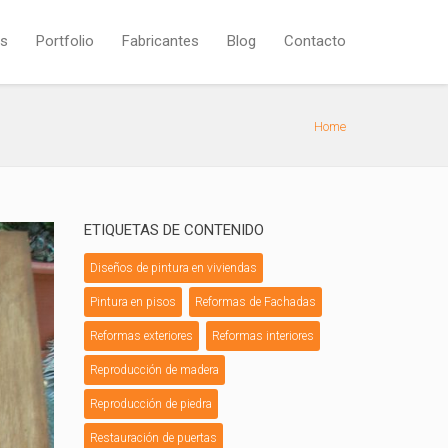
os
Portfolio
Fabricantes
Blog
Contacto
Home
ETIQUETAS DE CONTENIDO
Diseños de pintura en viviendas
Pintura en pisos
Reformas de Fachadas
Reformas exteriores
Reformas interiores
Reproducción de madera
Reproducción de piedra
Restauración de puertas