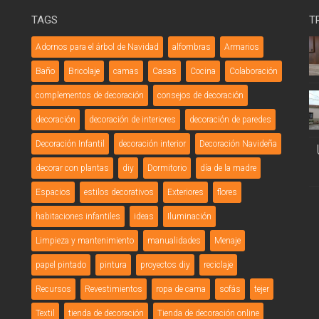
TAGS
T
Adornos para el árbol de Navidad
alfombras
Armarios
Baño
Bricolaje
camas
Casas
Cocina
Colaboración
complementos de decoración
consejos de decoración
decoración
decoración de interiores
decoración de paredes
Decoración Infantil
decoración interior
Decoración Navideña
decorar con plantas
diy
Dormitorio
día de la madre
Espacios
estilos decorativos
Exteriores
flores
habitaciones infantiles
ideas
Iluminación
Limpieza y mantenimiento
manualidades
Menaje
papel pintado
pintura
proyectos diy
reciclaje
Recursos
Revestimientos
ropa de cama
sofás
tejer
Textil
tienda de decoración
Tienda de decoración online