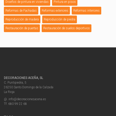
Diseños de pintura en viviendas
Pintura en pisos
Reformas de Fachadas
Reformas exteriores
Reformas interiores
Reproducción de madera
Reproducción de piedra
Restauración de puertas
Restauración de suelos deportivos
DECORACIONES ACEÑA, SL
C. Puntipiedra, 5
26250 Santo Domingo de la Calzada
La Rioja
@. info@decoracionesacena.es
Tf. 680 99 22 68