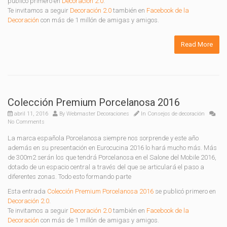
publicó primero en
Decoración 2.0
.
Te invitamos a seguir
Decoración 2.0
también en
Facebook de la
Decoración
con más de 1 millón de amigas y amigos.
Read More
Colección Premium Porcelanosa 2016
abril 11, 2016
By
Webmaster Decoraciones
In
Consejos de decoración
No Comments
La marca española Porcelanosa siempre nos sorprende y este año
además en su presentación en Eurocucina 2016 lo hará mucho más. Más
de 300m2 serán los que tendrá Porcelanosa en el Salone del Mobile 2016,
dotado de un espacio central a través del que se articulará el paso a
diferentes zonas. Todo esto formando parte
Esta entrada
Colección Premium Porcelanosa 2016
se publicó primero en
Decoración 2.0
.
Te invitamos a seguir
Decoración 2.0
también en
Facebook de la
Decoración
con más de 1 millón de amigas y amigos.