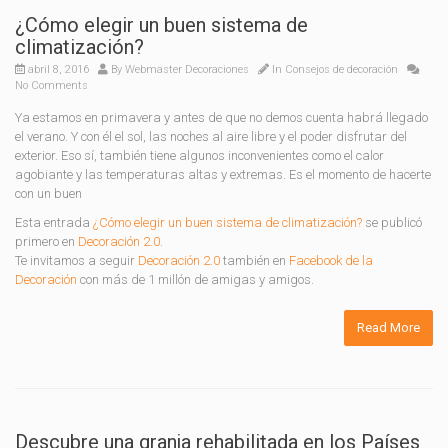
¿Cómo elegir un buen sistema de
climatización?
abril 8, 2016
By
Webmaster Decoraciones
In
Consejos de decoración
No Comments
Ya estamos en primavera y antes de que no demos cuenta habrá llegado
el verano. Y con él el sol, las noches al aire libre y el poder disfrutar del
exterior. Eso sí, también tiene algunos inconvenientes como el calor
agobiante y las temperaturas altas y extremas. Es el momento de hacerte
con un buen
Esta entrada
¿Cómo elegir un buen sistema de climatización?
se publicó
primero en
Decoración 2.0
.
Te invitamos a seguir
Decoración 2.0
también en
Facebook de la
Decoración
con más de 1 millón de amigas y amigos.
Read More
Descubre una granja rehabilitada en los Países