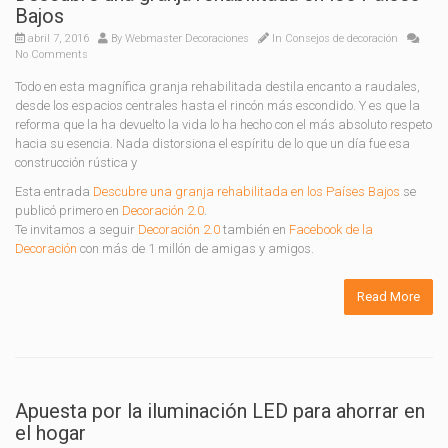
Bajos
abril 7, 2016
By
Webmaster Decoraciones
In
Consejos de decoración
No Comments
Todo en esta magnífica granja rehabilitada destila encanto a raudales,
desde los espacios centrales hasta el rincón más escondido. Y es que la
reforma que la ha devuelto la vida lo ha hecho con el más absoluto respeto
hacia su esencia. Nada distorsiona el espíritu de lo que un día fue esa
construcción rústica y
Esta entrada
Descubre una granja rehabilitada en los Países Bajos
se
publicó primero en
Decoración 2.0
.
Te invitamos a seguir
Decoración 2.0
también en
Facebook de la
Decoración
con más de 1 millón de amigas y amigos.
Read More
Apuesta por la iluminación LED para ahorrar en
el hogar