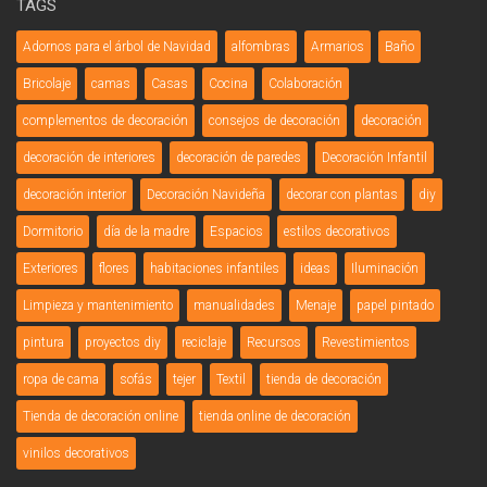
TAGS
Adornos para el árbol de Navidad
alfombras
Armarios
Baño
Bricolaje
camas
Casas
Cocina
Colaboración
complementos de decoración
consejos de decoración
decoración
decoración de interiores
decoración de paredes
Decoración Infantil
decoración interior
Decoración Navideña
decorar con plantas
diy
Dormitorio
día de la madre
Espacios
estilos decorativos
Exteriores
flores
habitaciones infantiles
ideas
Iluminación
Limpieza y mantenimiento
manualidades
Menaje
papel pintado
pintura
proyectos diy
reciclaje
Recursos
Revestimientos
ropa de cama
sofás
tejer
Textil
tienda de decoración
Tienda de decoración online
tienda online de decoración
vinilos decorativos