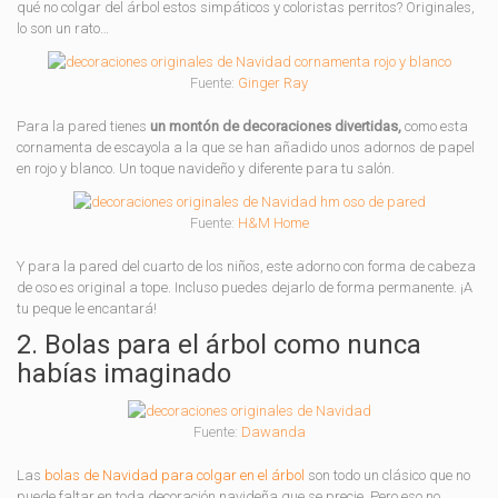
qué no colgar del árbol estos simpáticos y coloristas perritos? Originales,
lo son un rato…
Fuente:
Ginger Ray
Para la pared tienes
un montón de decoraciones divertidas,
como esta
cornamenta de escayola a la que se han añadido unos adornos de papel
en rojo y blanco. Un toque navideño y diferente para tu salón.
Fuente:
H&M Home
Y para la pared del cuarto de los niños, este adorno con forma de cabeza
de oso es original a tope. Incluso puedes dejarlo de forma permanente. ¡A
tu peque le encantará!
2. Bolas para el árbol como nunca
habías imaginado
Fuente:
Dawanda
Las
bolas de Navidad para colgar en el árbol
son todo un clásico que no
puede faltar en toda decoración navideña que se precie. Pero eso no