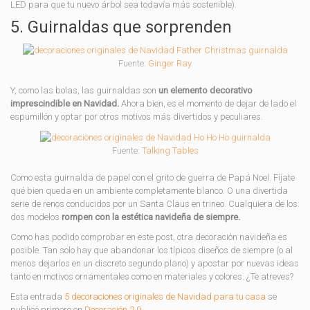
LED para que tu nuevo árbol sea todavía más sostenible).
5. Guirnaldas que sorprenden
Fuente:
Ginger Ray
Y, como las bolas, las guirnaldas son
un elemento decorativo
imprescindible en Navidad.
Ahora bien, es el momento de dejar de lado el
espumillón y optar por otros motivos más divertidos y peculiares.
Fuente:
Talking Tables
Como esta guirnalda de papel con el grito de guerra de Papá Noel. Fíjate
qué bien queda en un ambiente completamente blanco. O una divertida
serie de renos conducidos por un Santa Claus en trineo. Cualquiera de los
dos modelos
rompen con la estética navideña de siempre.
Como has podido comprobar en este post, otra decoración navideña es
posible. Tan solo hay que abandonar los típicos diseños de siempre (o al
menos dejarlos en un discreto segundo plano) y apostar por nuevas ideas
tanto en motivos ornamentales como en materiales y colores. ¿Te atreves?
Esta entrada
5 decoraciones originales de Navidad para tu casa
se
publicó primero en
Decoración 2.0
.