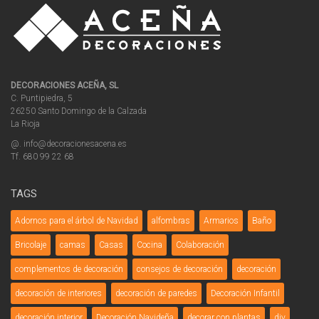
DECORACIONES ACEÑA, SL
C. Puntipiedra, 5
26250 Santo Domingo de la Calzada
La Rioja
@. info@decoracionesacena.es
Tf. 680 99 22 68
TAGS
Adornos para el árbol de Navidad
alfombras
Armarios
Baño
Bricolaje
camas
Casas
Cocina
Colaboración
complementos de decoración
consejos de decoración
decoración
decoración de interiores
decoración de paredes
Decoración Infantil
decoración interior
Decoración Navideña
decorar con plantas
diy