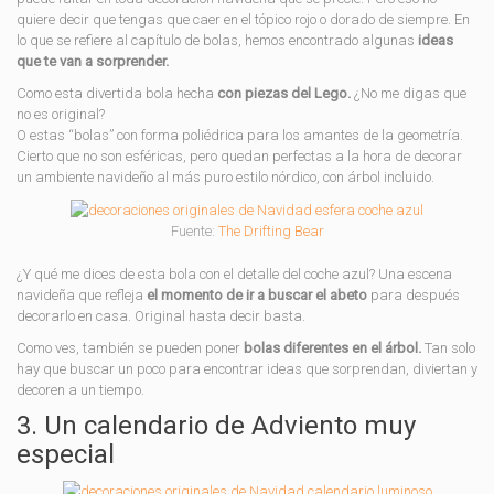
quiere decir que tengas que caer en el tópico rojo o dorado de siempre. En
lo que se refiere al capítulo de bolas, hemos encontrado algunas
ideas
que te van a sorprender.
Como esta divertida bola hecha
con piezas del Lego.
¿No me digas que
no es original?
O estas “bolas” con forma poliédrica para los amantes de la geometría.
Cierto que no son esféricas, pero quedan perfectas a la hora de decorar
un ambiente navideño al más puro estilo nórdico, con árbol incluido.
Fuente:
The Drifting Bear
¿Y qué me dices de esta bola con el detalle del coche azul? Una escena
navideña que refleja
el momento de ir a buscar el abeto
para después
decorarlo en casa. Original hasta decir basta.
Como ves, también se pueden poner
bolas diferentes en el árbol.
Tan solo
hay que buscar un poco para encontrar ideas que sorprendan, diviertan y
decoren a un tiempo.
3. Un calendario de Adviento muy
especial