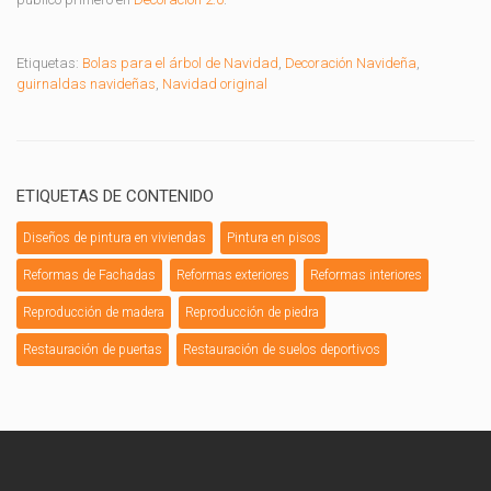
Etiquetas:
Bolas para el árbol de Navidad
,
Decoración Navideña
,
guirnaldas navideñas
,
Navidad original
ETIQUETAS DE CONTENIDO
Diseños de pintura en viviendas
Pintura en pisos
Reformas de Fachadas
Reformas exteriores
Reformas interiores
Reproducción de madera
Reproducción de piedra
Restauración de puertas
Restauración de suelos deportivos