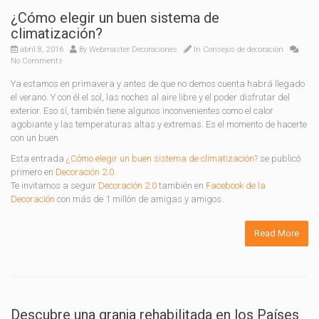
¿Cómo elegir un buen sistema de
climatización?
abril 8, 2016
By
Webmaster Decoraciones
In
Consejos de decoración
No Comments
Ya estamos en primavera y antes de que no demos cuenta habrá llegado
el verano. Y con él el sol, las noches al aire libre y el poder disfrutar del
exterior. Eso sí, también tiene algunos inconvenientes como el calor
agobiante y las temperaturas altas y extremas. Es el momento de hacerte
con un buen
Esta entrada
¿Cómo elegir un buen sistema de climatización?
se publicó
primero en
Decoración 2.0
.
Te invitamos a seguir
Decoración 2.0
también en
Facebook de la
Decoración
con más de 1 millón de amigas y amigos.
Read More
Descubre una granja rehabilitada en los Países