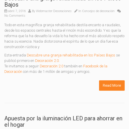
Bajos
abril 7, 2016
By
Webmaster Decoraciones
In
Consejos de decoración
No Comments
Todo en esta magnífica granja rehabilitada destila encanto a raudales,
desde los espacios centrales hasta el rincón más escondido. Y es que la
reforma que la ha devuelto la vida lo ha hecho con el más absoluto respeto
hacia su esencia. Nada distorsiona el espíritu de lo que un día fue esa
construcción rústica y
Esta entrada
Descubre una granja rehabilitada en los Países Bajos
se
publicó primero en
Decoración 2.0
.
Te invitamos a seguir
Decoración 2.0
también en
Facebook de la
Decoración
con más de 1 millón de amigas y amigos.
Read More
Apuesta por la iluminación LED para ahorrar en
el hogar