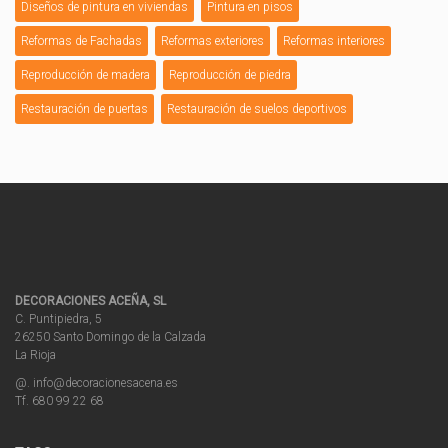
Diseños de pintura en viviendas
Pintura en pisos
Reformas de Fachadas
Reformas exteriores
Reformas interiores
Reproducción de madera
Reproducción de piedra
Restauración de puertas
Restauración de suelos deportivos
DECORACIONES ACEÑA, SL
C. Puntipiedra, 5
26250 Santo Domingo de la Calzada
La Rioja
@. info@decoracionesacena.es
Tf. 680 99 22 68