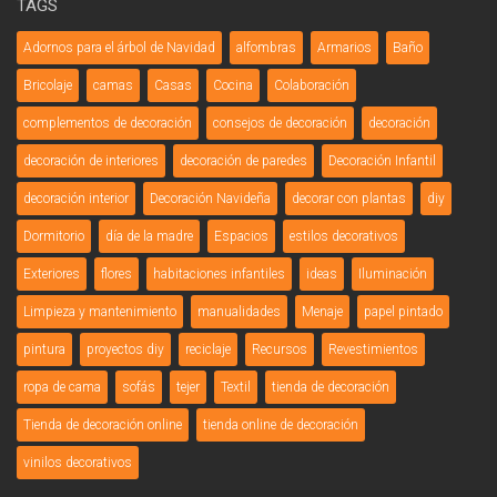
TAGS
Adornos para el árbol de Navidad
alfombras
Armarios
Baño
Bricolaje
camas
Casas
Cocina
Colaboración
complementos de decoración
consejos de decoración
decoración
decoración de interiores
decoración de paredes
Decoración Infantil
decoración interior
Decoración Navideña
decorar con plantas
diy
Dormitorio
día de la madre
Espacios
estilos decorativos
Exteriores
flores
habitaciones infantiles
ideas
Iluminación
Limpieza y mantenimiento
manualidades
Menaje
papel pintado
pintura
proyectos diy
reciclaje
Recursos
Revestimientos
ropa de cama
sofás
tejer
Textil
tienda de decoración
Tienda de decoración online
tienda online de decoración
vinilos decorativos