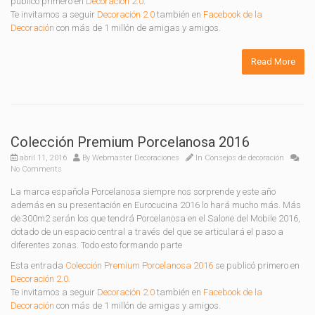
publicó primero en
Decoración 2.0
.
Te invitamos a seguir
Decoración 2.0
también en
Facebook de la
Decoración
con más de 1 millón de amigas y amigos.
Read More
Colección Premium Porcelanosa 2016
abril 11, 2016
By
Webmaster Decoraciones
In
Consejos de decoración
No Comments
La marca española Porcelanosa siempre nos sorprende y este año
además en su presentación en Eurocucina 2016 lo hará mucho más. Más
de 300m2 serán los que tendrá Porcelanosa en el Salone del Mobile 2016,
dotado de un espacio central a través del que se articulará el paso a
diferentes zonas. Todo esto formando parte
Esta entrada
Colección Premium Porcelanosa 2016
se publicó primero en
Decoración 2.0
.
Te invitamos a seguir
Decoración 2.0
también en
Facebook de la
Decoración
con más de 1 millón de amigas y amigos.