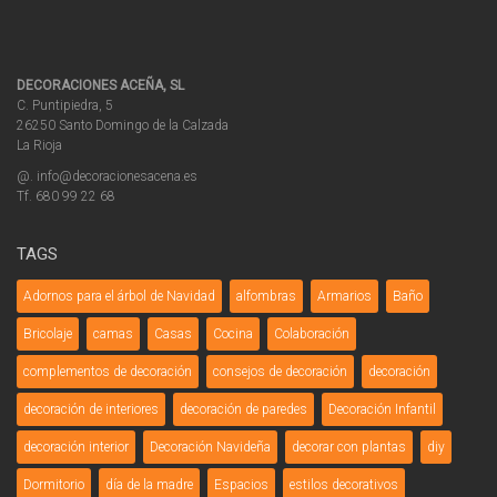
DECORACIONES ACEÑA, SL
C. Puntipiedra, 5
26250 Santo Domingo de la Calzada
La Rioja
@. info@decoracionesacena.es
Tf. 680 99 22 68
TAGS
Adornos para el árbol de Navidad
alfombras
Armarios
Baño
Bricolaje
camas
Casas
Cocina
Colaboración
complementos de decoración
consejos de decoración
decoración
decoración de interiores
decoración de paredes
Decoración Infantil
decoración interior
Decoración Navideña
decorar con plantas
diy
Dormitorio
día de la madre
Espacios
estilos decorativos