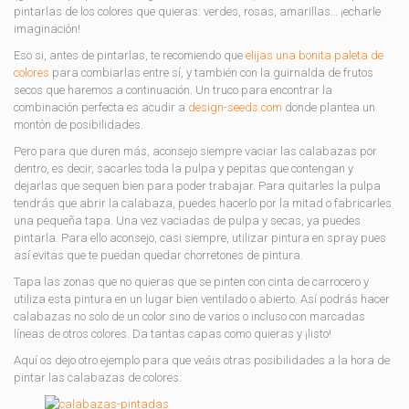
pintarlas de los colores que quieras: verdes, rosas, amarillas… ¡echarle
imaginación!
Eso si, antes de pintarlas, te recomiendo que
elijas una bonita paleta de
colores
para combiarlas entre sí, y también con la guirnalda de frutos
secos que haremos a continuación. Un truco para encontrar la
combinación perfecta es acudir a
design-seeds.com
donde plantea un
montón de posibilidades.
Pero para que duren más, aconsejo siempre vaciar las calabazas por
dentro, es decir, sacarles toda la pulpa y pepitas que contengan y
dejarlas que sequen bien para poder trabajar. Para quitarles la pulpa
tendrás que abrir la calabaza, puedes hacerlo por la mitad o fabricarles
una pequeña tapa. Una vez vaciadas de pulpa y secas, ya puedes
pintarla. Para ello aconsejo, casi siempre, utilizar pintura en spray pues
así evitas que te puedan quedar chorretones de pintura.
Tapa las zonas que no quieras que se pinten con cinta de carrocero y
utiliza esta pintura en un lugar bien ventilado o abierto. Así podrás hacer
calabazas no solo de un color sino de varios o incluso con marcadas
líneas de otros colores. Da tantas capas como quieras y ¡listo!
Aquí os dejo otro ejemplo para que veáis otras posibilidades a la hora de
pintar las calabazas de colores: