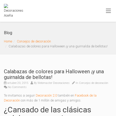
Blog
Home
Consejos de decoración
Calabazas de colores para Halloween ¡y una guirnalda de bellotas!
Calabazas de colores para Halloween ¡y una
guirnalda de bellotas!
octubre 20, 2015
By
Webmaster Decoraciones
In
Consejos de decoración
No Comments
Te invitamos a seguir
Decoración 2.0
también en
Facebook de la
Decoración
con más de 1 millón de amigas y amigos.
¿Cansado de las clásicas