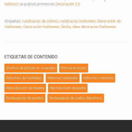
bellotas!
se publicó primero en
Decoración 2.0
.
Etiquetas:
calabazas de colores
,
calabazas halloween
,
Decoración de
Halloween
,
Decoración Halloween
,
fiesta
,
idea decoracion halloween
ETIQUETAS DE CONTENIDO
Diseños de pintura en viviendas
Pintura en pisos
Reformas de Fachadas
Reformas exteriores
Reformas interiores
Reproducción de madera
Reproducción de piedra
Restauración de puertas
Restauración de suelos deportivos