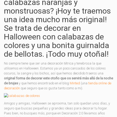
calabazas naranjas y
monstruosas? ¡Hoy te traemos
una idea mucho más original!
Se trata de decorar en
Halloween con calabazas de
colores y una bonita guirnalda
de bellotas. ¡Todo muy otoñal!
No siempre tiene que ser una decoración tétrica y tenebrosa la que
utilicemos en Halloween. Estamos ya un poco cansados de los colores
oscuros, la sangre y los bichos, así que hemos decidido traeros una
original forma de decorar este otoño que os servirá más allá de la noche
de brujas
y que hemos encontrado en el blog
Minted
(una
tienda online de
decoración
que seguro que os gusta tanto como a mi).
Amigos y amigas, Halloween se aproxima, tan solo quedan unos días, y
seguro que buscas pequeñas y grandes ideas para decorar tu hogar.
Pues bien, no busques más, porque en Decoración 2.0 llevamos años