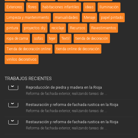
Exteriores
flores
habitaciones infantiles
ideas
Iluminación
Limpieza y mantenimiento
manualidades
Menaje
papel pintado
pintura
proyectos diy
reciclaje
Recursos
Revestimientos
ropa de cama
sofás
tejer
Textil
tienda de decoración
Tienda de decoración online
tienda online de decoración
vinilos decorativos
TRABAJOS RECIENTES
Reproducción de piedra y madera en la Rioja
Reforma de fachada exterior, realizando tareas de ...
Restauración y reforma de fachada rustica en la Rioja
Reforma de fachada exterior, realizando tareas de ...
Restauración y reforma de fachada rustica en la Rioja
Reforma de fachada exterior, realizando tareas de ...