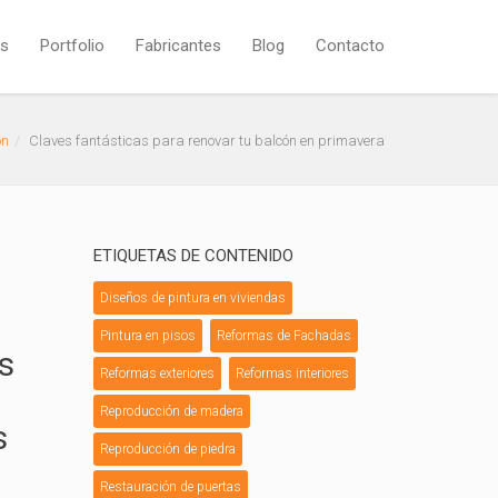
os
Portfolio
Fabricantes
Blog
Contacto
ón
Claves fantásticas para renovar tu balcón en primavera
ETIQUETAS DE CONTENIDO
Diseños de pintura en viviendas
Pintura en pisos
Reformas de Fachadas
s
Reformas exteriores
Reformas interiores
Reproducción de madera
s
Reproducción de piedra
Restauración de puertas