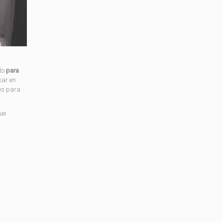
cto
para
sar en
les para
ue