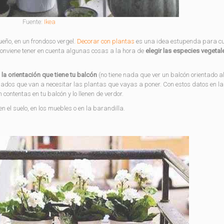
Fuente:
Ikea
eño, en un frondoso vergel.
Decorar con plantas
es una idea estupenda para cu
 conviene tener en cuenta algunas cosas a la hora de
elegir las especies vegetal
 la orientación que tiene tu balcón
(no tiene nada que ver un balcón orientado al
uidados que van a necesitar las plantas que vayas a poner. Con estos datos en l
ontentas en tu balcón y lo llenen de verdor.
n el suelo, en los muebles o en la barandilla.