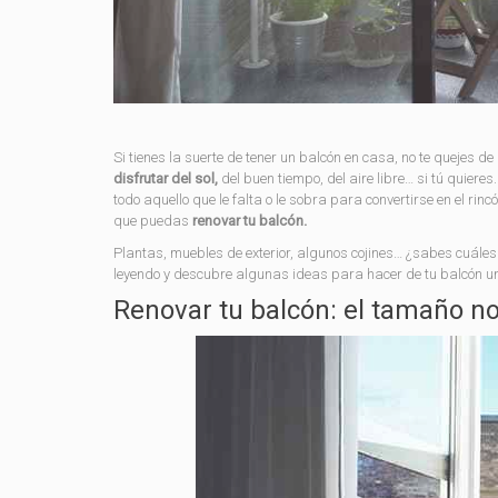
Si tienes la suerte de tener un balcón en casa, no te quejes d
disfrutar del sol,
del buen tiempo, del aire libre… si tú quiere
todo aquello que le falta o le sobra para convertirse en el r
que puedas
renovar tu balcón.
Plantas, muebles de exterior, algunos cojines… ¿sabes cuáles
leyendo y descubre algunas ideas para hacer de tu balcón 
Renovar tu balcón: el tamaño n