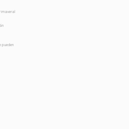
primaveral
tán
ue pueden