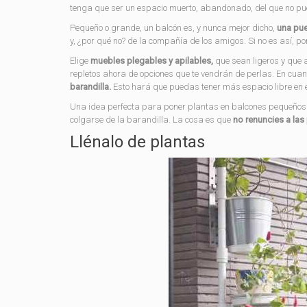
tenga que ser un espacio muerto, abandonado, del que no pu
Pequeño o grande, un balcón es, y nunca mejor dicho,
una puer
y, ¿por qué no? de la compañía de los amigos. Si no es así, 
Elige
muebles plegables y apilables,
que sean ligeros y que 
repletos ahora de opciones que te vendrán de perlas. En cuan
barandilla.
Esto hará que puedas tener más espacio libre en el
Una idea perfecta para poner plantas en balcones pequeños
colgarse de la barandilla. La cosa es que
no renuncies a las
Llénalo de plantas