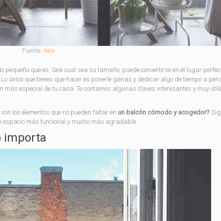
Fuente:
Ikea
e lo pequeño que es. Sea cual sea su tamaño, puede convertirse en el lugar perfe
s. Lo único que tienes que hacer es ponerle ganas y dedicar algo de tiempo a pen
incón más especial de tu casa. Te contamos algunas claves interesantes y muy úti
 son los elementos que no pueden faltar en
un balcón cómodo y acogedor?
Sig
un espacio más funcional y mucho más agradable.
o importa