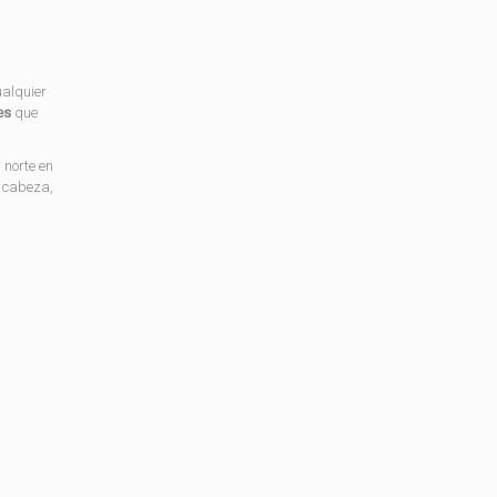
alquier
es
que
 norte en
a cabeza,