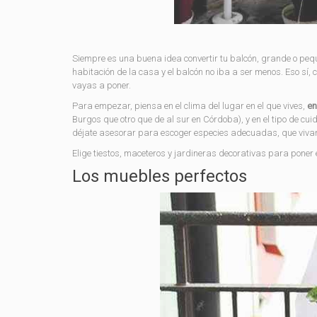
Siempre es una buena idea convertir tu balcón, grande o pequ
habitación de la casa y el balcón no iba a ser menos. Eso sí,
vayas a poner.
Para empezar, piensa en el clima del lugar en el que vives,
en
Burgos que otro que de al sur en Córdoba), y en el tipo de c
déjate asesorar para escoger especies adecuadas, que vivan c
Elige tiestos, maceteros y jardineras decorativas para poner e
Los muebles perfectos