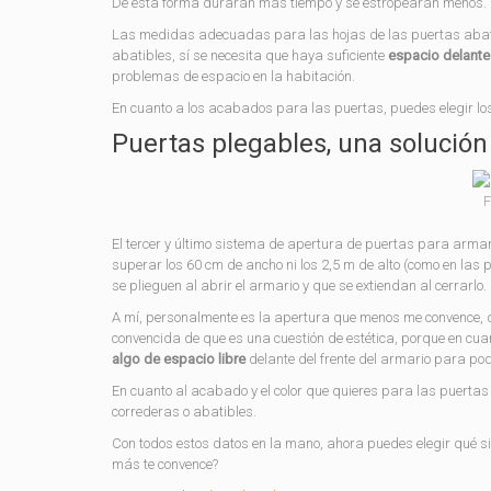
De esta forma durarán más tiempo y se estropearán menos.
Las medidas adecuadas para las hojas de las puertas abatibl
abatibles, sí se necesita que haya suficiente
espacio delante 
problemas de espacio en la habitación.
En cuanto a los acabados para las puertas, puedes elegir lo
Puertas plegables, una solución
F
El tercer y último sistema de apertura de puertas para arma
superar los 60 cm de ancho ni los 2,5 m de alto (como en las p
se plieguen al abrir el armario y que se extiendan al cerrarlo.
A mí, personalmente es la apertura que menos me convence, 
convencida de que es una cuestión de estética, porque en cuan
algo de espacio libre
delante del frente del armario para pod
En cuanto al acabado y el color que quieres para las puerta
correderas o abatibles.
Con todos estos datos en la mano, ahora puedes elegir qué s
más te convence?