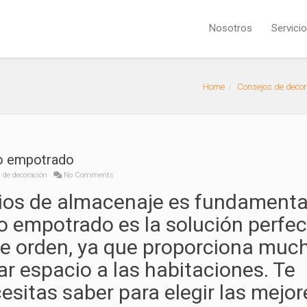
Nosotros
Servici
Home
Consejos de decor
io empotrado
 de decoración
No Comments
ios de almacenaje es fundamenta
o empotrado es la solución perfe
de orden, ya que proporciona muc
tar espacio a las habitaciones. Te
sitas saber para elegir las mejor