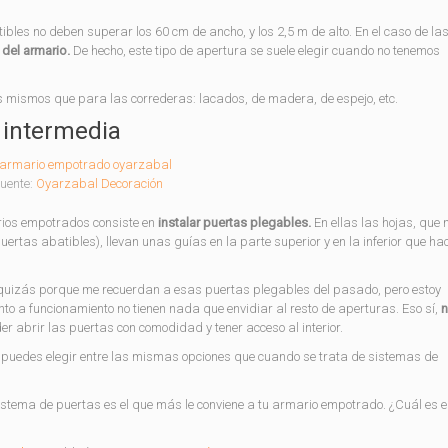
es no deben superar los 60 cm de ancho, y los 2,5 m de alto. En el caso de la
del armario.
De hecho, este tipo de apertura se suele elegir cuando no tenemos
s mismos que para las correderas: lacados, de madera, de espejo, etc.
 intermedia
uente:
Oyarzabal Decoración
rios empotrados consiste en
instalar puertas plegables.
En ellas las hojas, que
uertas abatibles), llevan unas guías en la parte superior y en la inferior que h
quizás porque me recuerdan a esas puertas plegables del pasado, pero estoy
to a funcionamiento no tienen nada que envidiar al resto de aperturas. Eso sí,
n
er abrir las puertas con comodidad y tener acceso al interior.
s puedes elegir entre las mismas opciones que cuando se trata de sistemas de
istema de puertas es el que más le conviene a tu armario empotrado. ¿Cuál es e