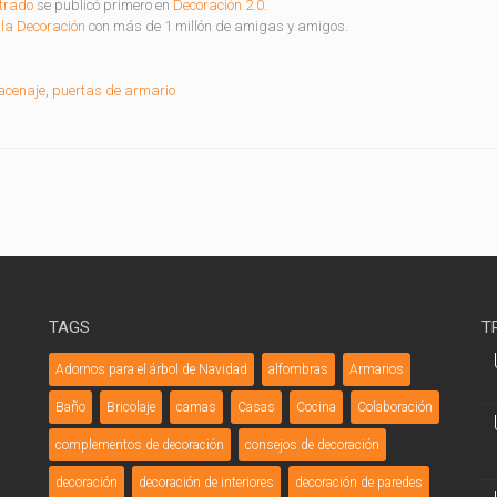
trado
se publicó primero en
Decoración 2.0
.
la Decoración
con más de 1 millón de amigas y amigos.
acenaje
,
puertas de armario
TAGS
T
Adornos para el árbol de Navidad
alfombras
Armarios
Baño
Bricolaje
camas
Casas
Cocina
Colaboración
complementos de decoración
consejos de decoración
decoración
decoración de interiores
decoración de paredes