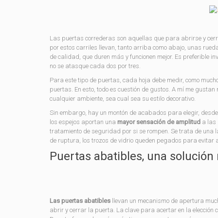
Las puertas correderas son aquellas que para abrirse y cer
por estos carriles llevan, tanto arriba como abajo, unas rued
de calidad, que duren más y funcionen mejor. Es preferible i
no se atasque cada dos por tres.
Para este tipo de puertas, cada hoja debe medir, como mucho
puertas. En esto, todo es cuestión de gustos. A mí me gusta
cualquier ambiente, sea cual sea su estilo decorativo.
Sin embargo, hay un montón de acabados para elegir, desde c
los espejos aportan una
mayor sensación de amplitud
a las 
tratamiento de seguridad por si se rompen. Se trata de una lá
de ruptura, los trozos de vidrio queden pegados para evitar 
Puertas abatibles, una solución
Las puertas abatibles
llevan un mecanismo de apertura mucho
abrir y cerrar la puerta. La clave para acertar en la elecció