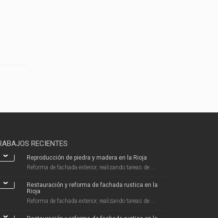
RABAJOS RECIENTES
Reproducción de piedra y madera en la Rioja
Reforma de fachada exterior, realizando tareas de ...
Restauración y reforma de fachada rustica en la
Rioja
Reforma de fachada exterior, realizando tareas de ...