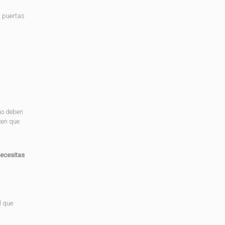
s puertas
 no deben
acen que
ecesitas
l que