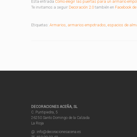
Esta entrada
Cómo elegir las puertas para un armario empo
Te invitamos a seguir
Decoración 2.0
también en
Facebook de 
Etiquetas:
Armarios
,
armarios empotrados
,
espacios de alm
DECORACIONES ACEÑA, SL
C. Puntipiedra, 5
26250 Santo Domingo de la Calzada
La Rioja
@. info@decoracionesacena.es