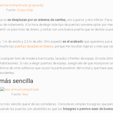
Fuente:
Grupo Adip
rarse
se desplazan por un sistema de carriles,
uno superior y otro inferior. Para
as de rodamiento. A la hora de elegir este tipo de puertas conviene optar por m
nvertir un poco más de dinero, y contar con una buena puerta que se deslice sua
, 1 m de ancho y 2,5 m de alto. Otro aspecto
es el acabado
que queremos para 
n mucho las
puertas lacadas en blanco
, porque me resultan ligeras y creo que va
ualquier tono de madera barnizada, lacados o frentes de espejo. En este últim
habitaciones. Si vas a elegir puertas de espejo, asegúrate de que incorporan u
mina de vinilo adhesivo que va por la parte posterior del cristal y que hace que
accidentes.
 más sencilla
Fuente:
Ikea
 más sencillo que el de las correderas. Consiste en simples bisagras que per
n cuando las puertas son abatibles es que las
bisagras o pernios sean de buena 