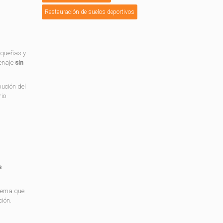
Restauración de suelos deportivos
equeñas y
cenaje
sin
bución del
rio
s
stema que
ción.