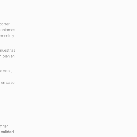
 correr
ecanismos
vemente y
nuestras
n bien en
o caso,
n
, en caso
miten
calidad.