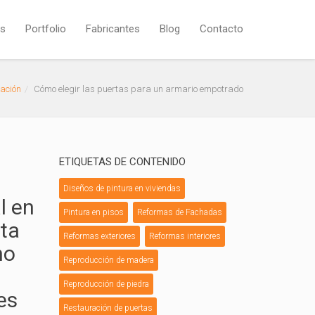
os
Portfolio
Fabricantes
Blog
Contacto
ación
Cómo elegir las puertas para un armario empotrado
ETIQUETAS DE CONTENIDO
Diseños de pintura en viviendas
l en
Pintura en pisos
Reformas de Fachadas
cta
Reformas exteriores
Reformas interiores
ho
Reproducción de madera
Reproducción de piedra
es
Restauración de puertas