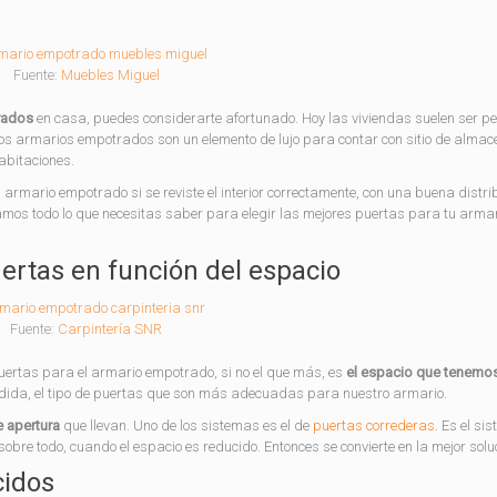
Fuente:
Muebles Miguel
rados
en casa, puedes considerarte afortunado. Hoy las viviendas suelen ser p
 los armarios empotrados son un elemento de lujo para contar con sitio de alma
abitaciones.
 armario empotrado si se reviste el interior correctamente, con una buena distri
amos todo lo que necesitas saber para elegir las mejores puertas para tu arma
ertas en función del espacio
Fuente:
Carpintería SNR
 puertas para el armario empotrado, si no el que más, es
el espacio que tenemo
edida, el tipo de puertas que son más adecuadas para nuestro armario.
 apertura
que llevan. Uno de los sistemas es el de
puertas correderas
. Es el si
bre todo, cuando el espacio es reducido. Entonces se convierte en la mejor solu
cidos