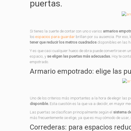
puertas.
Si tienes la suerte de contar con uno o varios
armarios empot
los
espacios para guardar
brillan por su ausencia. Por eso,
tener que reducir los metros cuadrados
disponibles en las h
Y es que casi cualquier hueco de obra puede convertirse en un
espacio, y
se eligen las puertas más adecuadas.
Hoy te cont
empotrado.
Armario empotrado: elige las pu
Uno de los criterios más importantes a la hora de elegir las
disponible.
Esta cuestión es la que va a decidir, en mayor m
Las puertas se clasifican principalmente según el
sistema de
más frecuentemente se elige, ya que es muy cómodo de usar, so
Correderas: para espacios redu