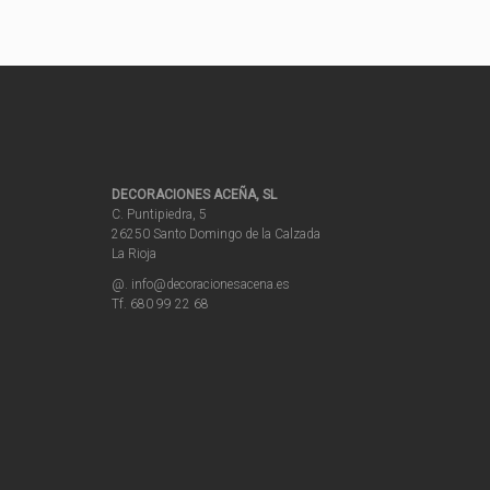
DECORACIONES ACEÑA, SL
C. Puntipiedra, 5
26250 Santo Domingo de la Calzada
La Rioja
@. info@decoracionesacena.es
Tf. 680 99 22 68