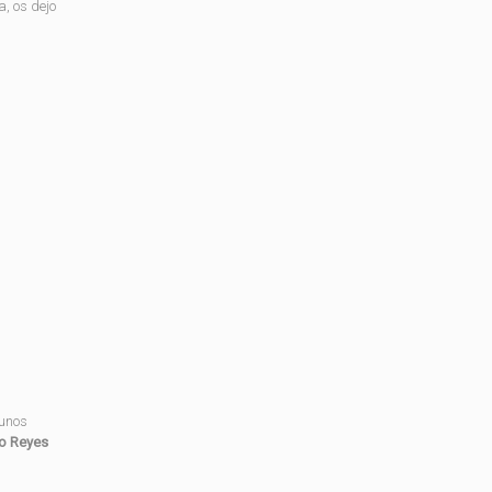
, os dejo
gunos
 o Reyes