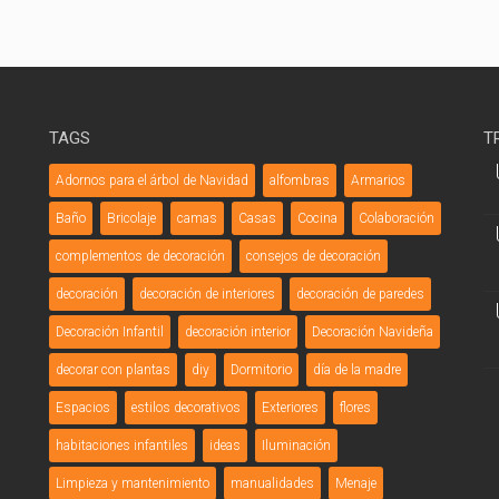
TAGS
T
Adornos para el árbol de Navidad
alfombras
Armarios
Baño
Bricolaje
camas
Casas
Cocina
Colaboración
complementos de decoración
consejos de decoración
decoración
decoración de interiores
decoración de paredes
Decoración Infantil
decoración interior
Decoración Navideña
decorar con plantas
diy
Dormitorio
día de la madre
Espacios
estilos decorativos
Exteriores
flores
habitaciones infantiles
ideas
Iluminación
Limpieza y mantenimiento
manualidades
Menaje