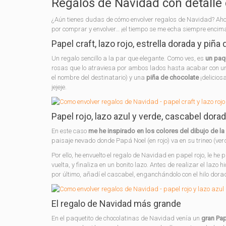
Regalos de Navidad con detalle
¿Aún tienes dudas de cómo envolver regalos de Navidad? Aho
por comprar y envolver… ¡el tiempo se me echa siempre encim
Papel craft, lazo rojo, estrella dorada y piña
Un regalo sencillo a la par que elegante. Como ves, es
un paqu
rosas que lo atraviesa por ambos lados hasta acabar con un 
el nombre del destinatario) y una
piña de chocolate
¡delicios
jejeje.
Papel rojo, lazo azul y verde, cascabel dora
En este caso
me he inspirado en los colores del dibujo de l
paisaje nevado donde Papá Noel (en rojo) va en su trineo (ver
Por ello, he envuelto el regalo de Navidad en papel rojo, le h
vuelta, y finaliza en un bonito lazo. Antes de realizar el lazo h
por último, añadí el cascabel, enganchándolo con el hilo dora
El regalo de Navidad más grande
En el paquetito de chocolatinas de Navidad venía un
gran Pap