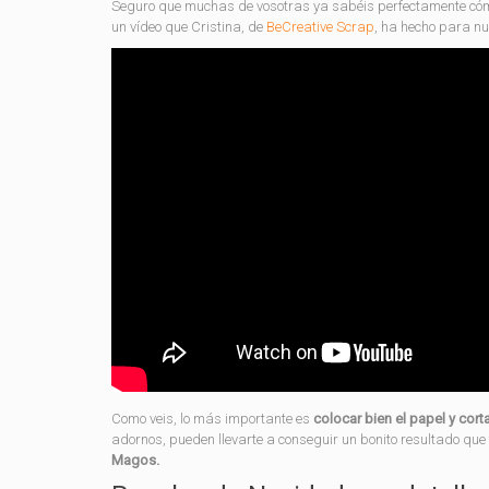
Seguro que muchas de vosotras ya sabéis perfectamente cómo e
un vídeo que Cristina, de
BeCreative Scrap
, ha hecho para n
Como veis, lo más importante es
colocar bien el papel y corta
adornos, pueden llevarte a conseguir un bonito resultado qu
Magos.