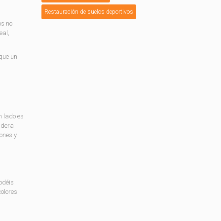
Restauración de suelos deportivos
os no
eal,
que un
n lado es
madera
ones y
odéis
olores!