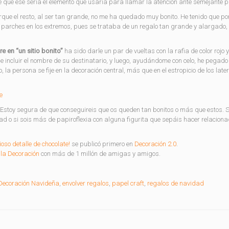
de que ese sería el elemento que usaría para llamar la atención ante semejante 
rque el resto, al ser tan grande, no me ha quedado muy bonito. He tenido que po
s parches en los extremos, pues se trataba de un regalo tan grande y alargado, 
e en “un sitio bonito”
ha sido darle un par de vueltas con la rafia de color rojo
 incluir el nombre de su destinatario, y luego, ayudándome con celo, he pegado
la persona se fije en la decoración central, más que en el estropicio de los later
Estoy segura de que conseguireis que os queden tan bonitos o más que estos. S
ad o si sois más de papiroflexia con alguna figurita que sepáis hacer relacion
oso detalle de chocolate!
se publicó primero en
Decoración 2.0
.
la Decoración
con más de 1 millón de amigas y amigos.
Decoración Navideña
,
envolver regalos
,
papel craft
,
regalos de navidad