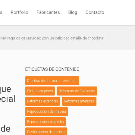
os
Portfolio
Fabricantes
Blog
Contacto
ver regalos de Navidad ¡con un delicioso detalle de chocolate!
ETIQUETAS DE CONTENIDO
Diseños de pintura en viviendas
que
Pintura en pisos
Reformas de Fachadas
cial
Reformas exteriores
Reformas interiores
Reproducción de madera
Reproducción de piedra
 de
Restauración de puertas