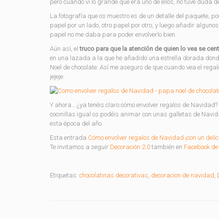
pero cuando vi lo grande que era uno de ellos, no tuve duda 
La fotografía que os muestro es de un detalle del paquete, po
papel por un lado, otro papel por otro, y luego añadir alguno
papel no me daba para poder envolverlo bien.
Aún así, el
truco para que la atención de quien lo vea se centr
en una lazada a la que he añadido una estrella dorada donde
Noel de chocolate. Así me aseguro de que cuando vea el regalo, 
jejeje.
Y ahora… ¿ya tenéis claro cómo envolver regalos de Navidad? 
cocinillas igual os podéis animar con unas galletas de Navid
esta época del año.
Esta entrada
Cómo envolver regalos de Navidad ¡con un delici
Te invitamos a seguir
Decoración 2.0
también en
Facebook de 
Etiquetas:
chocolatinas decorativas
,
decoracion de navidad
,