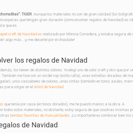
chorraditas”: TIGER
. Aunque los materiales no son de gran calidad (los bolígraf
no esperas que tengan gran duración (como envolver regalos de Navidad) es id
ica que es.
papel craft de Navidad.es
realizado por Mónica Corredera, y estaba segura de 
dir algo más… ¡y me decanté por el chocolate!
lver los regalos de Navidad
demás, los tienen de distintos colores. Yo elegí uno de color craft y otro que por u
zul. También me hice con un cordel rojo (estilo rafia), unas estrellas doradas de 
galar), unos cascabeles de colores, unas cintas (también en tonos azules, marr
as para colgar en el
árbol de Navidad
.
es
que tenía por casa (en tonos dorados), me he puesto manos a la obra. A
on todos estos materiales, no obstante, estoy segura de que vosotras mismas p
estras
tiendas favoritas de manualidades
. ¡Lo importante es combinar bien los c
egalos de Navidad