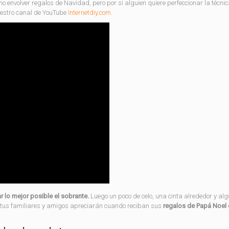
nvolver regalos de Navidad, pero por si alguien quiere perfeccionar la técnica
uestro canal de YouTube
Internetdiy.com
.
r lo mejor posible el sobrante.
Luego un poco de celo, una cinta alrededor y al
e tus familiares y amigos apreciarán cuando reciban sus
regalos de Papá Noel