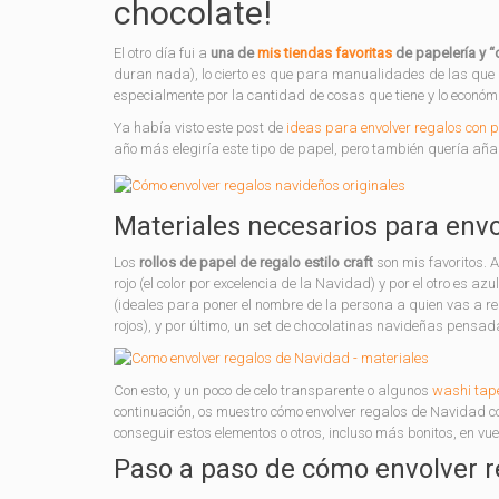
chocolate!
El otro día fui a
una de
mis tiendas favoritas
de papelería y “
duran nada), lo cierto es que para manualidades de las que 
especialmente por la cantidad de cosas que tiene y lo económ
Ya había visto este post de
ideas para envolver regalos con 
año más elegiría este tipo de papel, pero también quería aña
Materiales necesarios para envo
Los
rollos de papel de regalo estilo craft
son mis favoritos. A
rojo (el color por excelencia de la Navidad) y por el otro es a
(ideales para poner el nombre de la persona a quien vas a re
rojos), y por último, un set de chocolatinas navideñas pensad
Con esto, y un poco de celo transparente o algunos
washi tap
continuación, os muestro cómo envolver regalos de Navidad c
conseguir estos elementos o otros, incluso más bonitos, en vu
Paso a paso de cómo envolver r