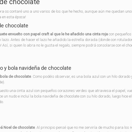
 de chocolate
ra os contaré uno a uno varios de los que he hecho, aunque aún me quedan uno
a en esta época!
 de chocolate
ete envuelto con papel craft al que le he añadido una cinta roja
con pequeños
lazo. Antes de hacer el lazo he añadido la estrella dorada (donde con rotulado
a! Así, si quien lo abra no le gusta el regalo, siempre podrá consolarse con el cho
do y bola navideña de chocolate
a bola de chocolate
. Como podéis observar, es una bola azul con un hilo dorado 
de).
e puesto una cinta azul con pequeños corazones verdes que atraviesa el papel, vue
ice un nudo e incluí la bola navideña de chocolate con su hilo dorado, luego hice el
do.
á Noel de chocolate
. Al principio pensé que no me serviría de mucho para los r