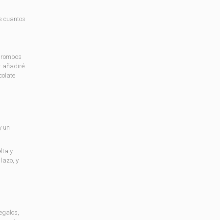
s cuantos
 rombos
r añadiré
colate
y un
lta y
 lazo, y
egalos,