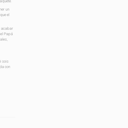
paquete.
ner un
que el
 y acabar
 el Papá
ales,
i sois
ada con