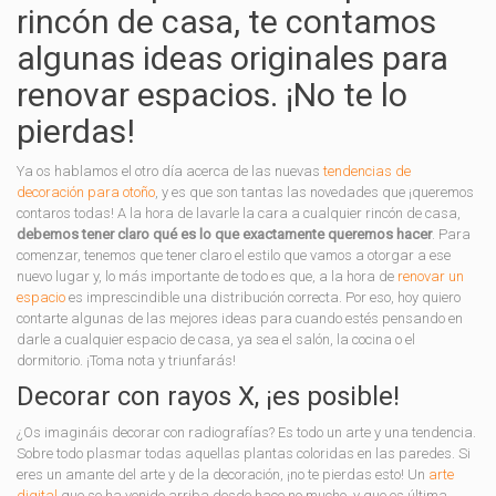
rincón de casa, te contamos
algunas ideas originales para
renovar espacios. ¡No te lo
pierdas!
Ya os hablamos el otro día acerca de las nuevas
tendencias de
decoración para otoño
, y es que son tantas las novedades que ¡queremos
contaros todas! A la hora de lavarle la cara a cualquier rincón de casa,
debemos tener claro qué es lo que exactamente queremos hacer
. Para
comenzar, tenemos que tener claro el estilo que vamos a otorgar a ese
nuevo lugar y, lo más importante de todo es que, a la hora de
renovar un
espacio
es imprescindible una distribución correcta. Por eso, hoy quiero
contarte algunas de las mejores ideas para cuando estés pensando en
darle a cualquier espacio de casa, ya sea el salón, la cocina o el
dormitorio. ¡Toma nota y triunfarás!
Decorar con rayos X, ¡es posible!
¿Os imagináis decorar con radiografías? Es todo un arte y una tendencia.
Sobre todo plasmar todas aquellas plantas coloridas en las paredes. Si
eres un amante del arte y de la decoración, ¡no te pierdas esto! Un
arte
digital
que se ha venido arriba desde hace no mucho, y que es última