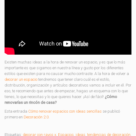
Existen muchas ideas a la hora de renovar un espacio, y es que lo más
importante es que sigamos en nuestra línea y gusto por los diferentes
estilos que existen para no causar mucho contraste. A la hora de volver a
decorar un espacio
tendremos que tener claro cuál es el estilo,
distribución, organización y artículos decorativos vamos a incluir en él. Por
eso, te recomiendo que antes de empezar, hagas un esquema con lo que
tienes, lo que necesitas y lo que quieres hacer. ¡Así de fácil!
¿Cómo
renovarías un rincón de casa?
Esta entrada
Cómo renovar espacios con ideas sencillas
se publicó
primero en
Decoración 2.0
.
Etiquetas:
decorar con rayos x
,
Espacios
,
ideas
,
tendencias de decoración
,