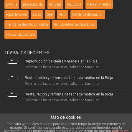
pintura
proyectos diy
reciclaje
Recursos
Revestimientos
ropa de cama
sofás
tejer
Textil
tienda de decoración
Tienda de decoración online
tienda online de decoración
vinilos decorativos
TRABAJOS RECIENTES
Reproducción de piedra y madera en la Rioja
Reforma de fachada exterior, realizando tareas de ...
Restauración y reforma de fachada rustica en la Rioja
Reforma de fachada exterior, realizando tareas de ...
Restauración y reforma de fachada rustica en la Rioja
Reforma de fachada exterior, realizando tareas de ...
Uso de cookies
Este sitio web utiliza cookies para que usted tenga la mejor experiencia de
usuario. Si continúa navegando está dando su consentimiento para la
aceptación de las mencionadas cookies y la aceptación de nuestra
política de