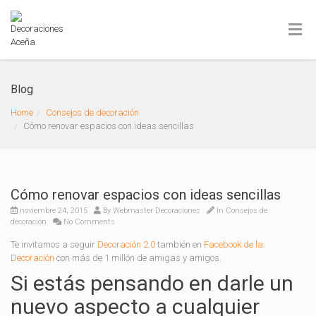
Blog
Home
Consejos de decoración
Cómo renovar espacios con ideas sencillas
Cómo renovar espacios con ideas sencillas
noviembre 24, 2015
By
Webmaster Decoraciones
In
Consejos de
decoración
No Comments
Te invitamos a seguir
Decoración 2.0
también en
Facebook de la
Decoración
con más de 1 millón de amigas y amigos.
Si estás pensando en darle un
nuevo aspecto a cualquier