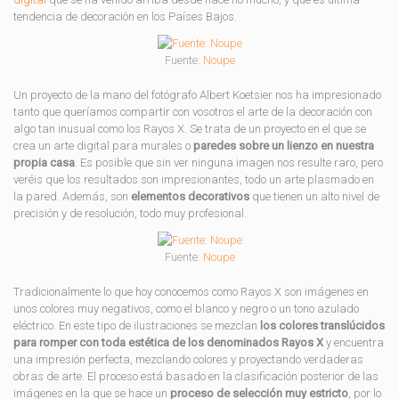
tendencia de decoración en los Países Bajos.
Fuente:
Noupe
Un proyecto de la mano del fotógrafo Albert Koetsier nos ha impresionado
tanto que queríamos compartir con vosotros el arte de la decoración con
algo tan inusual como los Rayos X. Se trata de un proyecto en el que se
crea un arte digital para murales o
paredes sobre un lienzo en nuestra
propia casa
. Es posible que sin ver ninguna imagen nos resulte raro, pero
veréis que los resultados son impresionantes, todo un arte plasmado en
la pared. Además, son
elementos decorativos
que tienen un alto nivel de
precisión y de resolución, todo muy profesional.
Fuente:
Noupe
Tradicionalmente lo que hoy conocemos como Rayos X son imágenes en
unos colores muy negativos, como el blanco y negro o un tono azulado
eléctrico. En este tipo de ilustraciones se mezclan
los colores translúcidos
para romper con toda estética de los denominados Rayos X
y encuentra
una impresión perfecta, mezclando colores y proyectando verdaderas
obras de arte. El proceso está basado en la clasificación posterior de las
imágenes en la que se hace un
proceso de selección muy estricto
, por lo