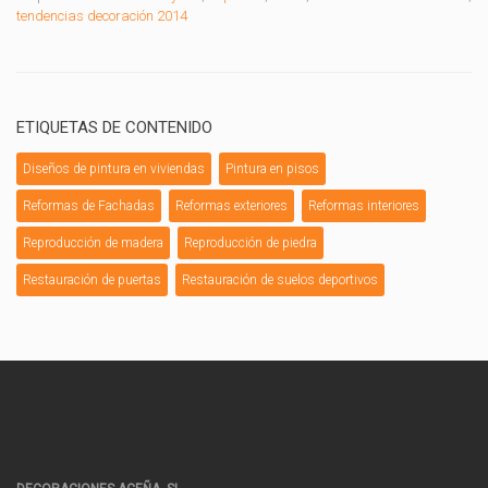
tendencias decoración 2014
ETIQUETAS DE CONTENIDO
Diseños de pintura en viviendas
Pintura en pisos
Reformas de Fachadas
Reformas exteriores
Reformas interiores
Reproducción de madera
Reproducción de piedra
Restauración de puertas
Restauración de suelos deportivos