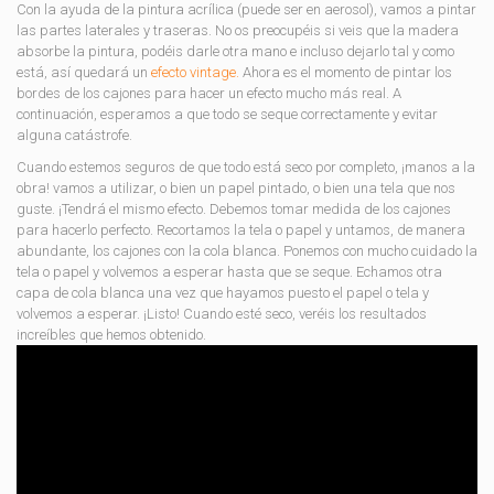
Con la ayuda de la pintura acrílica (puede ser en aerosol), vamos a pintar
las partes laterales y traseras. No os preocupéis si veis que la madera
absorbe la pintura, podéis darle otra mano e incluso dejarlo tal y como
está, así quedará un
efecto vintage.
Ahora es el momento de pintar los
bordes de los cajones para hacer un efecto mucho más real. A
continuación, esperamos a que todo se seque correctamente y evitar
alguna catástrofe.
Cuando estemos seguros de que todo está seco por completo, ¡manos a la
obra! vamos a utilizar, o bien un papel pintado, o bien una tela que nos
guste. ¡Tendrá el mismo efecto. Debemos tomar medida de los cajones
para hacerlo perfecto. Recortamos la tela o papel y untamos, de manera
abundante, los cajones con la cola blanca. Ponemos con mucho cuidado la
tela o papel y volvemos a esperar hasta que se seque. Echamos otra
capa de cola blanca una vez que hayamos puesto el papel o tela y
volvemos a esperar. ¡Listo! Cuando esté seco, veréis los resultados
increíbles que hemos obtenido.