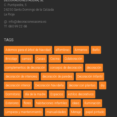
DECORACIONES ACEÑA, SL
C. Puntipiedra, 5
26250 Santo Domingo de la Calzada
La Rioja
@. info@decoracionesacena.es
Tf. 680 99 22 68
TAGS
Adornos para el árbol de Navidad
alfombras
Armarios
Baño
Bricolaje
camas
Casas
Cocina
Colaboración
complementos de decoración
consejos de decoración
decoración
decoración de interiores
decoración de paredes
Decoración Infantil
decoración interior
Decoración Navideña
decorar con plantas
diy
Dormitorio
día de la madre
Espacios
estilos decorativos
Exteriores
flores
habitaciones infantiles
ideas
Iluminación
Limpieza y mantenimiento
manualidades
Menaje
papel pintado