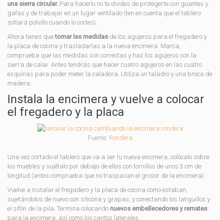
una sierra circular.
Para hacerlo no te olvides de protegerte con guantes y
gafas y de trabajar en un lugar ventilado (ten en cuenta que el tablero
soltará polvillo cuando lo cortes).
Ahora tienes que
tomar las medidas
de los agujeros para el fregadero y
la placa de cocina y trasladarlas a la nueva encimera. Marca,
comprueba que las medidas son correctas y haz los agujeros con la
sierra de calar. Antes tendrás que hacer cuatro agujeros en las cuatro
esquinas para poder meter la caladora. Utiliza un taladro y una broca de
madera.
Instala la encimera y vuelve a colocar
el fregadero y la placa
Fuente:
Rondera
Una vez cortado el tablero que va a ser tu nueva encimera, colócalo sobre
los muebles y sujétalo por debajo de ellos con tornillos de unos 3 cm de
longitud (antes comprueba que no traspasan el grosor de la encimera).
Vuelve a instalar el fregadero y la placa de cocina como estaban,
sujetándolos de nuevo con silicona y grapas, y conectando los latiguillos y
el sifón de la pila. Termina colocando
nuevos embellecedores y remates
para la encimera, así como los cantos laterales.