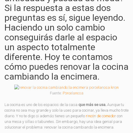
Si la respuesta a estas dos
preguntas es sí, sigue leyendo.
Haciendo un solo cambio
conseguirás darle al espacio
un aspecto totalmente
diferente. Hoy te contamos
cómo puedes renovar la cocina
cambiando la encimera.
Fuente:
Porcelanosa
La cocina es uno de los espacios de la casa
que más se usa.
Aunque tu
cocina no sea muy grande y solo la uses para cocinar, ya lleva mucho trote
diario. Y no te digo si además tienes un pequeño
rincón de comedor
con
una mesa y sillas o taburetes. Sin embargo, hay una idea genial para
solucionar el problema: renovar la cocina cambiando la encimera.