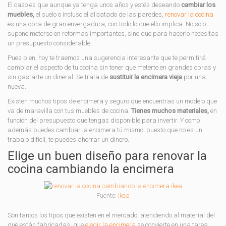
El caso es que aunque ya tenga unos años y estés deseando
cambiar los
muebles,
el suelo o incluso el alicatado de las paredes,
renovar la cocina
es una obra de gran envergadura, con todo lo que ello implica. No solo
supone meterse en reformas importantes, sino que para hacerlo necesitas
un presupuesto considerable.
Pues bien, hoy te traemos una sugerencia interesante que te permitirá
cambiar el aspecto de tu cocina sin tener que meterte en grandes obras y
sin gastarte un dineral. Se trata de
sustituir la encimera vieja
por una
nueva.
Existen muchos tipos de encimera y seguro que encuentras un modelo que
va de maravilla con tus muebles de cocina.
Tienes muchos materiales,
en
función del presupuesto que tengas disponible para invertir. Y como
además puedes cambiar la encimera tú mismo, puesto que no es un
trabajo difícil, te puedes ahorrar un dinero.
Elige un buen diseño para renovar la
cocina cambiando la encimera
Fuente:
Ikea
Son tantos los tipos que existen en el mercado, atendiendo al material del
que están fabricadas, que
elegir la encimera
se convierte en una tarea