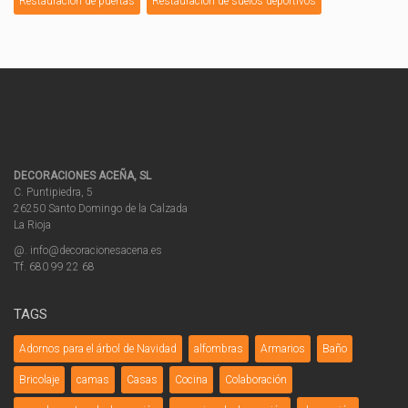
Restauración de puertas
Restauración de suelos deportivos
DECORACIONES ACEÑA, SL
C. Puntipiedra, 5
26250 Santo Domingo de la Calzada
La Rioja
@. info@decoracionesacena.es
Tf. 680 99 22 68
TAGS
Adornos para el árbol de Navidad
alfombras
Armarios
Baño
Bricolaje
camas
Casas
Cocina
Colaboración