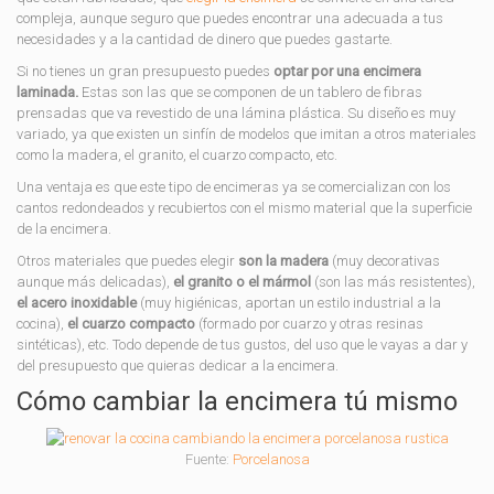
compleja, aunque seguro que puedes encontrar una adecuada a tus
necesidades y a la cantidad de dinero que puedes gastarte.
Si no tienes un gran presupuesto puedes
optar por una encimera
laminada.
Estas son las que se componen de un tablero de fibras
prensadas que va revestido de una lámina plástica. Su diseño es muy
variado, ya que existen un sinfín de modelos que imitan a otros materiales
como la madera, el granito, el cuarzo compacto, etc.
Una ventaja es que este tipo de encimeras ya se comercializan con los
cantos redondeados y recubiertos con el mismo material que la superficie
de la encimera.
Otros materiales que puedes elegir
son la madera
(muy decorativas
aunque más delicadas),
el granito o el mármol
(son las más resistentes),
el acero inoxidable
(muy higiénicas, aportan un estilo industrial a la
cocina),
el cuarzo compacto
(formado por cuarzo y otras resinas
sintéticas), etc. Todo depende de tus gustos, del uso que le vayas a dar y
del presupuesto que quieras dedicar a la encimera.
Cómo cambiar la encimera tú mismo
Fuente:
Porcelanosa