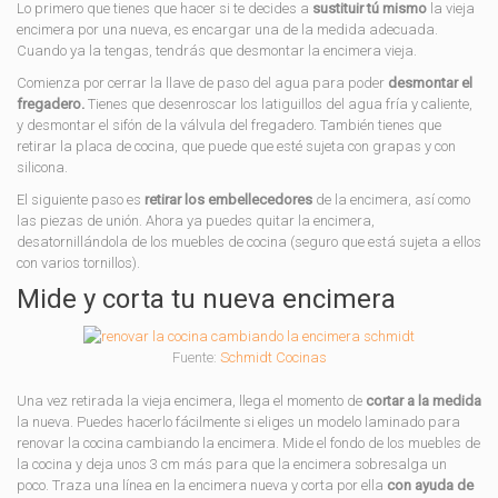
Lo primero que tienes que hacer si te decides a
sustituir tú mismo
la vieja
encimera por una nueva, es encargar una de la medida adecuada.
Cuando ya la tengas, tendrás que desmontar la encimera vieja.
Comienza por cerrar la llave de paso del agua para poder
desmontar el
fregadero.
Tienes que desenroscar los latiguillos del agua fría y caliente,
y desmontar el sifón de la válvula del fregadero. También tienes que
retirar la placa de cocina, que puede que esté sujeta con grapas y con
silicona.
El siguiente paso es
retirar los embellecedores
de la encimera, así como
las piezas de unión. Ahora ya puedes quitar la encimera,
desatornillándola de los muebles de cocina (seguro que está sujeta a ellos
con varios tornillos).
Mide y corta tu nueva encimera
Fuente:
Schmidt Cocinas
Una vez retirada la vieja encimera, llega el momento de
cortar a la medida
la nueva. Puedes hacerlo fácilmente si eliges un modelo laminado para
renovar la cocina cambiando la encimera. Mide el fondo de los muebles de
la cocina y deja unos 3 cm más para que la encimera sobresalga un
poco. Traza una línea en la encimera nueva y corta por ella
con ayuda de