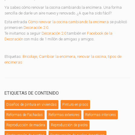
Ya sabes cómo renovar la cocina cambiando la encimera. Una forma
sencilla de darle un aire nuevo y renovado. ¿A que ha sido fácil?
Esta entrada
Cómo renovar la cocina cambiando la encimera
se publicó
primero en
Decoración 2.0
.
Te invitamos a seguir
Decoración 2.0
también en
Facebook de la
Decoración
con más de 1 millón de amigas y amigos.
Etiquetas:
Bricolaje
,
Cambiar la encimera
,
renovar la cocina
,
tipos de
encimeras
ETIQUETAS DE CONTENIDO
Diseños de pintura en viviendas
Pintura en pisos
Reformas de Fachadas
Reformas exteriores
Reformas interiores
Reproducción de madera
Reproducción de piedra