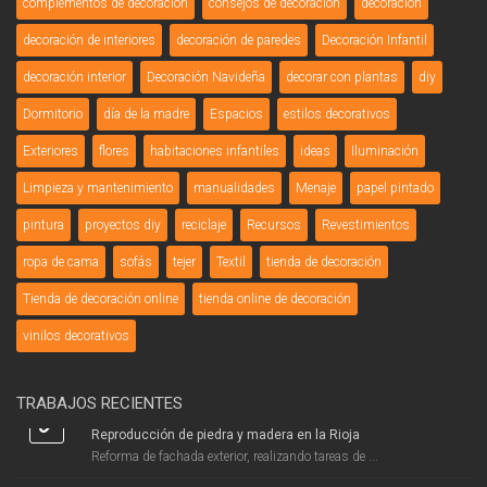
complementos de decoración
consejos de decoración
decoración
decoración de interiores
decoración de paredes
Decoración Infantil
decoración interior
Decoración Navideña
decorar con plantas
diy
Dormitorio
día de la madre
Espacios
estilos decorativos
Exteriores
flores
habitaciones infantiles
ideas
Iluminación
Limpieza y mantenimiento
manualidades
Menaje
papel pintado
pintura
proyectos diy
reciclaje
Recursos
Revestimientos
ropa de cama
sofás
tejer
Textil
tienda de decoración
Tienda de decoración online
tienda online de decoración
vinilos decorativos
TRABAJOS RECIENTES
Reproducción de piedra y madera en la Rioja
Reforma de fachada exterior, realizando tareas de ...