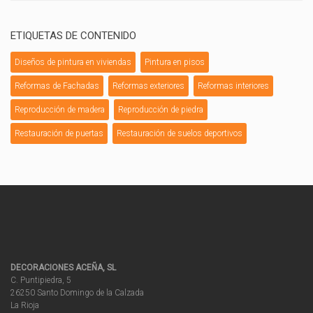
ETIQUETAS DE CONTENIDO
Diseños de pintura en viviendas
Pintura en pisos
Reformas de Fachadas
Reformas exteriores
Reformas interiores
Reproducción de madera
Reproducción de piedra
Restauración de puertas
Restauración de suelos deportivos
DECORACIONES ACEÑA, SL
C. Puntipiedra, 5
26250 Santo Domingo de la Calzada
La Rioja