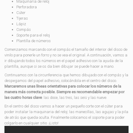
Maquinaria de reloj
Perforadora
Cúter
Tijeras
Lápiz
Compás
Soporte para el reloj
Plantilla de números
Comenzamos marcando con el compás el tamaño del interior del disco de
vinilo para ponerle un forro y no se vea el original. A continuación, vamos a
ir dibujando todos los números en el papel adhesivo con la ayuda de la
plantilla, aunque si se os da bien dibujar se puede hacer a mano.
Continuamos con la circunferencia que hemos dibujado con el compás y la
despegamos del papel adhesivo, colocándola en el centro del disco.
Marcaremos unas líneas orientativas para colocar los números de la
manera más correcta posible. Siempre es recomendable empezar por
las cuatro horas clave
: las doce, las tres, las seis y las nueve.
En el centro del disco vamos a hacer un pequeño corte con el cúter para
poder instalar la maquinaria del reloj: las manecillas, las agujas y la pila
de atrás que queda oculta. Finalmente colocamos el soporte para poder
colgarlo en cualquier sitio. ¡Listo!