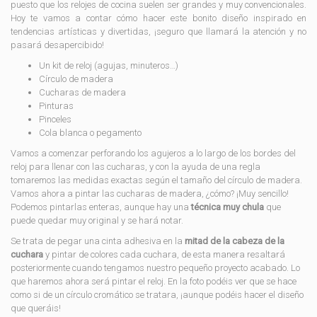
puesto que los relojes de cocina suelen ser grandes y muy convencionales.
Hoy te vamos a contar cómo hacer este bonito diseño inspirado en
tendencias artísticas y divertidas, ¡seguro que llamará la atención y no
pasará desapercibido!
Un kit de reloj (agujas, minuteros…)
Círculo de madera
Cucharas de madera
Pinturas
Pinceles
Cola blanca o pegamento
Vamos a comenzar perforando los agujeros a lo largo de los bordes del
reloj para llenar con las cucharas, y con la ayuda de una regla
tomaremos las medidas exactas según el tamaño del círculo de madera.
Vamos ahora a pintar las cucharas de madera, ¿cómo? ¡Muy sencillo!
Podemos pintarlas enteras, aunque hay una
técnica muy chula
que
puede quedar muy original y se hará notar.
Se trata de pegar una cinta adhesiva en la
mitad de la cabeza de la
cuchara
y pintar de colores cada cuchara, de esta manera resaltará
posteriormente cuando tengamos nuestro pequeño proyecto acabado. Lo
que haremos ahora será pintar el reloj. En la foto podéis ver que se hace
como si de un círculo cromático se tratara, ¡aunque podéis hacer el diseño
que queráis!