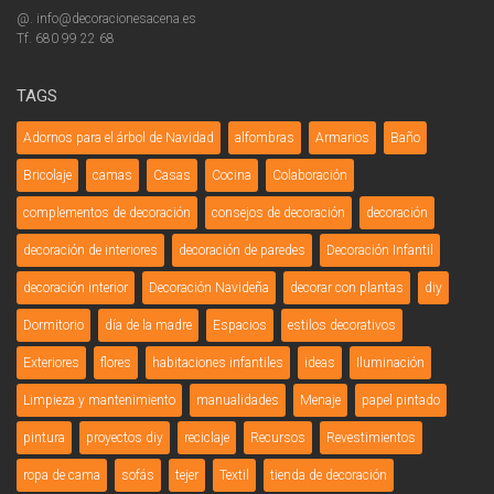
@. info@decoracionesacena.es
Tf. 680 99 22 68
TAGS
Adornos para el árbol de Navidad
alfombras
Armarios
Baño
Bricolaje
camas
Casas
Cocina
Colaboración
complementos de decoración
consejos de decoración
decoración
decoración de interiores
decoración de paredes
Decoración Infantil
decoración interior
Decoración Navideña
decorar con plantas
diy
Dormitorio
día de la madre
Espacios
estilos decorativos
Exteriores
flores
habitaciones infantiles
ideas
Iluminación
Limpieza y mantenimiento
manualidades
Menaje
papel pintado
pintura
proyectos diy
reciclaje
Recursos
Revestimientos
ropa de cama
sofás
tejer
Textil
tienda de decoración