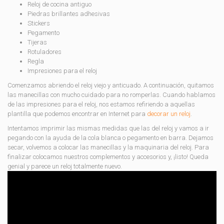
Reloj de cocina antiguo
Piedras brillantes adhesivas
Stickers
Pegamento
Tijeras
Rotuladores
Regla
Impresiones para el reloj
Comenzamos abriendo el reloj viejo y anticuado. A continuación, quitamos
las manecillas con mucho cuidado para no romperlas. Cuando hablamos
de las impresiones para el reloj, nos estamos refiriendo a aquellas
plantilla que podemos encontrar en Internet para
decorar un reloj
.
Intentamos imprimir las mismas medidas que las del reloj y vamos a ir
pegando con la ayuda de la cola blanca o pegamento en barra. Dejamos
secar, volvemos a colocar las manecillas y la maquinaria del reloj. Para
finalizar colocamos nuestros complementos y accesorios y, ¡listo! Queda
genial y parece un reloj totalmente nuevo.