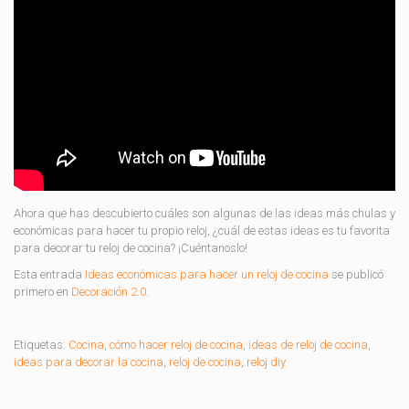
Ahora que has descubierto cuáles son algunas de las ideas más chulas y
económicas para hacer tu propio reloj, ¿cuál de estas ideas es tu favorita
para decorar tu reloj de cocina? ¡Cuéntanoslo!
Esta entrada
Ideas económicas para hacer un reloj de cocina
se publicó
primero en
Decoración 2.0
.
Etiquetas:
Cocina
,
cómo hacer reloj de cocina
,
ideas de reloj de cocina
,
ideas para decorar la cocina
,
reloj de cocina
,
reloj diy