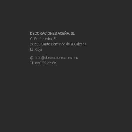
DECORACIONES ACEÑA, SL
C. Puntipiedra, 5
26250 Santo Domingo de la Calzada
La Rioja
@. info@decoracionesacena.es
Tf. 680 99 22 68