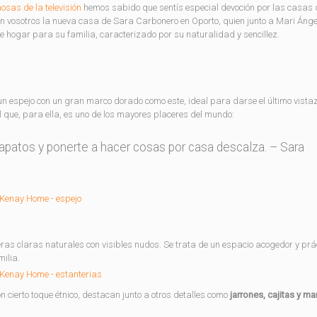
sas de la televisión
hemos sabido que sentís especial devoción por las casas 
on vosotros la nueva casa de Sara Carbonero en Oporto, quien junto a Mari Ánge
 hogar para su familia, caracterizado por su naturalidad y sencillez.
 espejo con un gran marco dorado como este, ideal para darse el último vista
el que, para ella, es uno de los mayores placeres del mundo:
s zapatos y ponerte a hacer cosas por casa descalza. – Sara
as claras naturales con visibles nudos. Se trata de un espacio acogedor y prác
milia.
n cierto toque étnico, destacan junto a otros detalles como
jarrones, cajitas y m