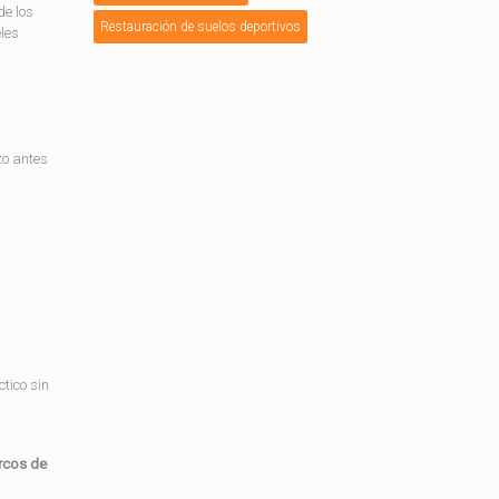
de los
Restauración de suelos deportivos
les
zo antes
tico sin
arcos de