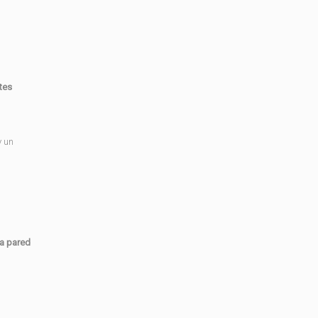
tes
 un
la pared