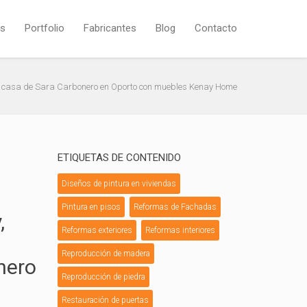
os
Portfolio
Fabricantes
Blog
Contacto
 casa de Sara Carbonero en Oporto con muebles Kenay Home
ETIQUETAS DE CONTENIDO
Diseños de pintura en viviendas
Pintura en pisos
Reformas de Fachadas
,
Reformas exteriores
Reformas interiores
Reproducción de madera
onero
Reproducción de piedra
Restauración de puertas