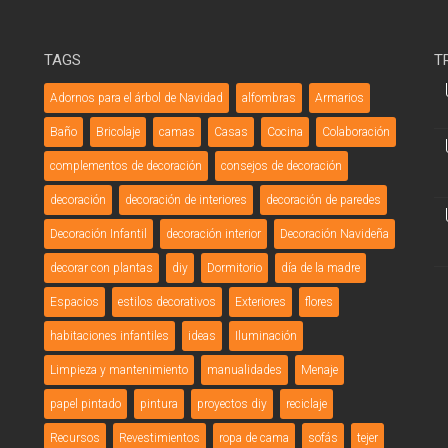
TAGS
T
Adornos para el árbol de Navidad
alfombras
Armarios
Baño
Bricolaje
camas
Casas
Cocina
Colaboración
complementos de decoración
consejos de decoración
decoración
decoración de interiores
decoración de paredes
Decoración Infantil
decoración interior
Decoración Navideña
decorar con plantas
diy
Dormitorio
día de la madre
Espacios
estilos decorativos
Exteriores
flores
habitaciones infantiles
ideas
Iluminación
Limpieza y mantenimiento
manualidades
Menaje
papel pintado
pintura
proyectos diy
reciclaje
Recursos
Revestimientos
ropa de cama
sofás
tejer