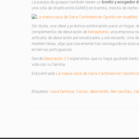
La pareja de guapos también tienen un
bonito y acogedor d
una silla de diseño estilo EAMES en bambú, mesita de noche
Sin duda, una ideal y práctica combinación para un hogar, d
complementos de decoración de
Kenayhome
, una empresa con
artículos de decoración personalizados y con encanto. Una de
mediterránea, algo que claramente han conseguido en esta oc
en tierras portuguesas.
Desde
Decoración 2.0
esperamos que os haya gustado tanto c
vida con su familia.
Esta entrada
La nueva casa de Sara Carbonero en Oporto 
Etiquetas:
casa famosa
,
Casas
,
decoración
,
iker casillas
,
sa