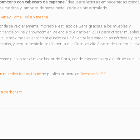
ormitorio con cabecero de capitone
(ideal para lectoras empedernidas como S
 de madera y lámpara de mesa metalizada de pie articulado.
onde se ve claramente impreso el estilazo de Sara gracias a los muebles y
 tienda online y showroom en Valencia que nació en 2011 para ofrecer muebles
 sus máximas es encontrar el nexo de unión entre las tendencias nórdicas y la c
asión, y seguramente la razón por la que Sara los eligió para decorar su nuev
omo a nosotros el nuevo hogar de Sara, donde esperamos que disfrute de su 
con muebles Kenay Home
se publicó primero en
Decoración 2.0
.
ra carbonero