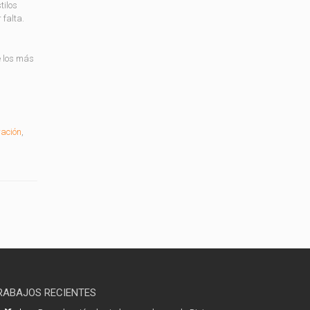
tilos
 falta.
e los más
ración
,
RABAJOS RECIENTES