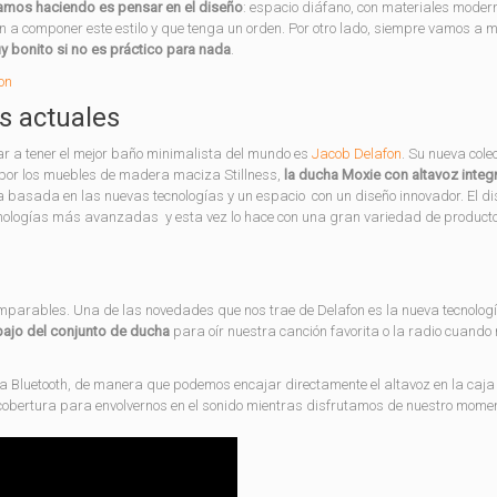
amos haciendo es pensar en el diseño
: espacio diáfano, con materiales moder
a componer este estilo y que tenga un orden. Por otro lado, siempre vamos a m
y bonito si no es práctico para nada
.
s actuales
r a tener el mejor baño minimalista del mundo es
Jacob Delafon
. Su nueva cole
 por los muebles de madera maciza Stillness,
la ducha Moxie con altavoz integ
 basada en las nuevas tecnologías y un espacio con un diseño innovador. El di
cnologías más avanzadas y esta vez lo hace con una gran variedad de product
parables. Una de las novedades que nos trae de Delafon es la nueva tecnologí
ajo del conjunto de ducha
para oír nuestra canción favorita o la radio cuando
ía Bluetooth, de manera que podemos encajar directamente el altavoz en la caja
cobertura para envolvernos en el sonido mientras disfrutamos de nuestro mom