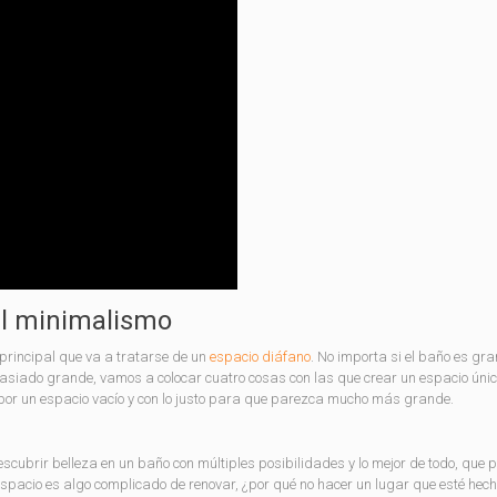
el minimalismo
 principal que va a tratarse de un
espacio diáfano
. No importa si el baño es gra
asiado grande, vamos a colocar cuatro cosas con las que crear un espacio únic
por un espacio vacío y con lo justo para que parezca mucho más grande.
escubrir belleza en un baño con múltiples posibilidades y lo mejor de todo, que
espacio es algo complicado de renovar, ¿por qué no hacer un lugar que esté hech