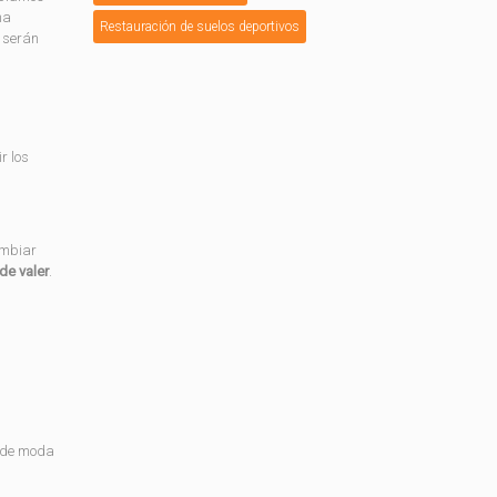
na
Restauración de suelos deportivos
s serán
r los
ambiar
de valer
.
r de moda