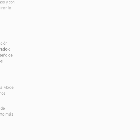
nos y con
irar la
cción
rado
o
seño de
os
a Moxie,
 nos
 de
ento más