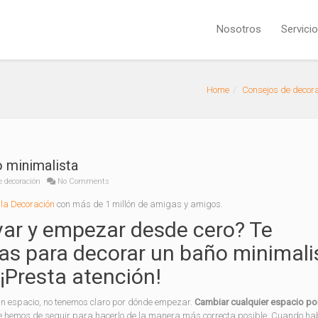
Nosotros
Servici
Home
Consejos de decor
o minimalista
e decoración
No Comments
la Decoración
con más de 1 millón de amigas y amigos.
ar y empezar desde cero? Te
as para decorar un baño minimali
 ¡Presta atención!
un espacio, no tenemos claro por dónde empezar.
Cambiar cualquier espacio po
ue hemos de seguir para hacerlo de la manera más correcta posible. Cuando h