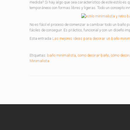
medida? Si hay algo que sea característico de este estilo es 
temporáneos con formas libres y ligeras. Todo un concepto i
No es fácil el proceso de comenzar a cambiar todo un baño par
fáciles de conseguir. Es práctico, funcional y con un diseño i
Esta entrada
Las mejores ideas para decorar un baño minim
Etiquetas:
baño minimalista
,
como decorar baño
,
cómo decora
Minimalista