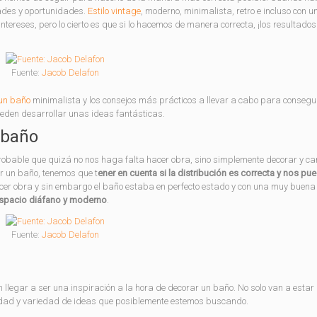
ades y oportunidades.
Estilo vintage
, moderno, minimalista, retro e incluso con u
intereses, pero lo cierto es que si lo hacemos de manera correcta, ¡los resultado
Fuente:
Jacob Delafon
un baño
minimalista y los consejos más prácticos a llevar a cabo para consegui
eden desarrollar unas ideas fantásticas.
 baño
robable que quizá no nos haga falta hacer obra, sino simplemente decorar y c
ar un baño, tenemos que t
ener en cuenta si la distribución es correcta y nos pue
r obra y sin embargo el baño estaba en perfecto estado y con una muy buena
espacio diáfano y moderno
.
Fuente:
Jacob Delafon
llegar a ser una inspiración a la hora de decorar un baño. No solo van a esta
dad y variedad de ideas que posiblemente estemos buscando.