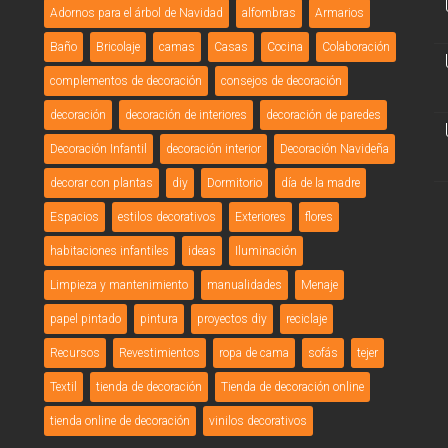
Adornos para el árbol de Navidad
alfombras
Armarios
Baño
Bricolaje
camas
Casas
Cocina
Colaboración
complementos de decoración
consejos de decoración
decoración
decoración de interiores
decoración de paredes
Decoración Infantil
decoración interior
Decoración Navideña
decorar con plantas
diy
Dormitorio
día de la madre
Espacios
estilos decorativos
Exteriores
flores
habitaciones infantiles
ideas
Iluminación
Limpieza y mantenimiento
manualidades
Menaje
papel pintado
pintura
proyectos diy
reciclaje
Recursos
Revestimientos
ropa de cama
sofás
tejer
Textil
tienda de decoración
Tienda de decoración online
tienda online de decoración
vinilos decorativos