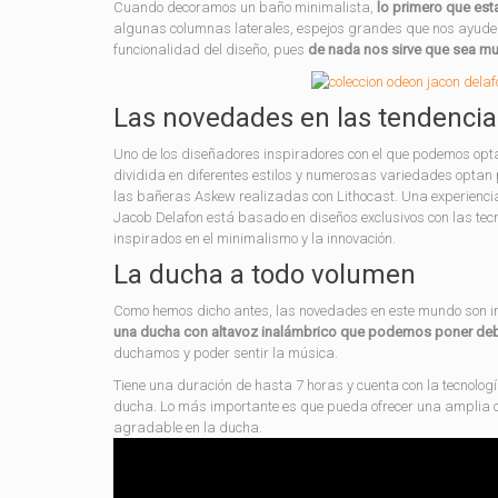
Cuando decoramos un baño minimalista,
lo primero que est
algunas columnas laterales, espejos grandes que nos ayuden 
funcionalidad del diseño, pues
de nada nos sirve que sea mu
Las novedades en las tendencia
Uno de los diseñadores inspiradores con el que podemos opta
dividida en diferentes estilos y numerosas variedades optan
las bañeras Askew realizadas con Lithocast. Una experiencia
Jacob Delafon está basado en diseños exclusivos con las te
inspirados en el minimalismo y la innovación.
La ducha a todo volumen
Como hemos dicho antes, las novedades en este mundo son im
una ducha con altavoz inalámbrico que podemos poner deb
duchamos y poder sentir la música.
Tiene una duración de hasta 7 horas y cuenta con la tecnolog
ducha. Lo más importante es que pueda ofrecer una amplia 
agradable en la ducha.