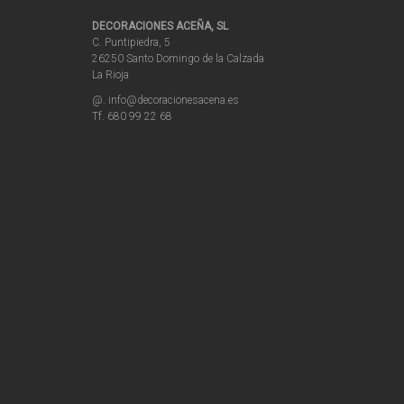
DECORACIONES ACEÑA, SL
C. Puntipiedra, 5
26250 Santo Domingo de la Calzada
La Rioja
@. info@decoracionesacena.es
Tf. 680 99 22 68