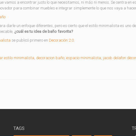
que vamos a encontrar justo lo que necesitamos, ni más ni menos. Se centra en es
nnovador para combinar muebles e integrar simplemente lo que nos vaya a hacer
a darle un enfoque diferentes, pero es cierto que el estilo minimalista es uno d
mpecable,
¿cuál es tu idea de baño favorita?
alista
se publicó primero en
Decoración 2.0
.
r estilo minimalista
,
decoracion baño
,
espacio minimalista
,
jacob delafon deco
TAGS
T