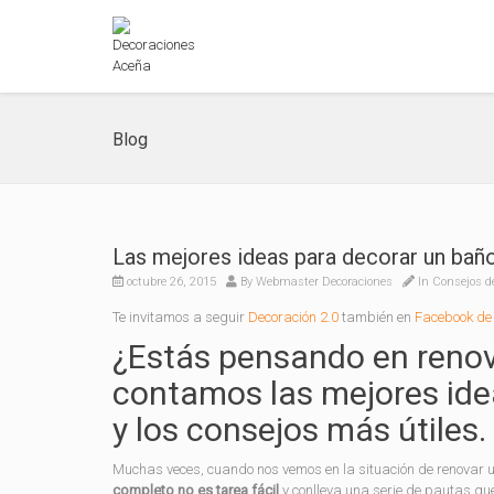
Blog
Las mejores ideas para decorar un bañ
octubre 26, 2015
By
Webmaster Decoraciones
In
Consejos d
Te invitamos a seguir
Decoración 2.0
también en
Facebook de 
¿Estás pensando en renov
contamos las mejores ide
y los consejos más útiles.
Muchas veces, cuando nos vemos en la situación de renovar 
completo no es tarea fácil
y conlleva una serie de pautas q