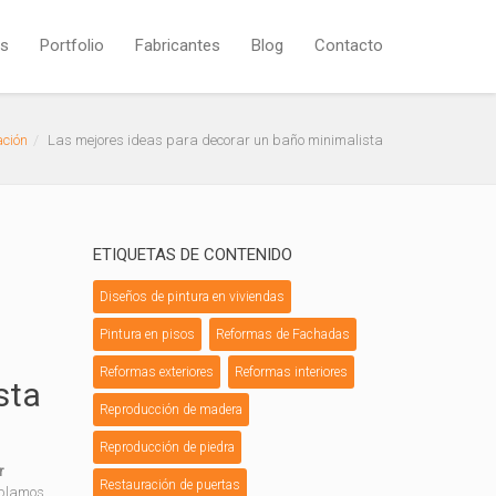
os
Portfolio
Fabricantes
Blog
Contacto
ación
Las mejores ideas para decorar un baño minimalista
ETIQUETAS DE CONTENIDO
Diseños de pintura en viviendas
Pintura en pisos
Reformas de Fachadas
Reformas exteriores
Reformas interiores
sta
Reproducción de madera
Reproducción de piedra
r
Restauración de puertas
ablamos