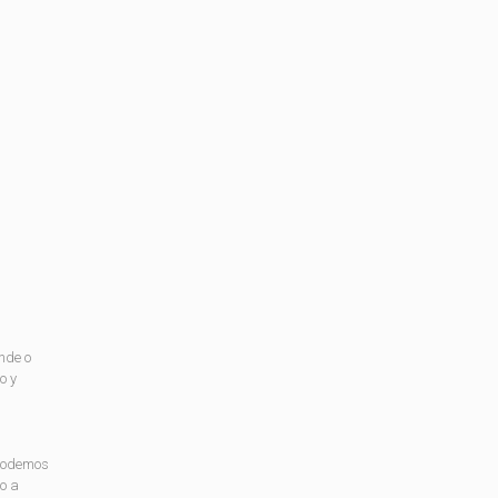
nde o
o y
 podemos
o a