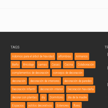
TAGS
T
Adornos para el árbol de Navidad
alfombras
Armarios
Baño
Bricolaje
camas
Casas
Cocina
Colaboración
complementos de decoración
consejos de decoración
decoración
decoración de interiores
decoración de paredes
Decoración Infantil
decoración interior
Decoración Navideña
decorar con plantas
diy
Dormitorio
día de la madre
Espacios
estilos decorativos
Exteriores
flores