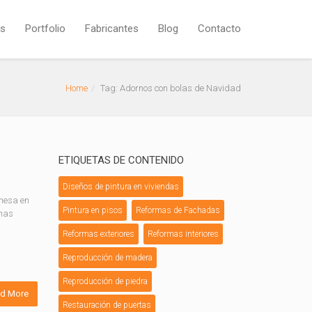
os
Portfolio
Fabricantes
Blog
Contacto
Home
Tag: Adornos con bolas de Navidad
ETIQUETAS DE CONTENIDO
Diseños de pintura en viviendas
 mesa en
Pintura en pisos
Reformas de Fachadas
unas
Reformas exteriores
Reformas interiores
Reproducción de madera
Reproducción de piedra
d More
Restauración de puertas