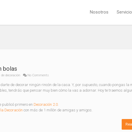
Nosotros
Servici
n bolas
 de decoración
No Comments
lvidarte de decorar ningún rincón de la casa. Y, por supuesto, cuando pongas la
ñables, tendrás que pensar muy bien cómo la vas a adornar. Hoy te traemos alg
 publicó primero en
Decoración 2.0
.
la Decoración
con más de 1 millón de amigas y amigos.
Rea