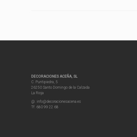
DECORACIONES ACEÑA, SL
C. Puntipiedra, 5
26250 Santo Domingo de la Calzada
La Rioja
@. info@decoracionesacena.es
Tf. 680 99 22 68