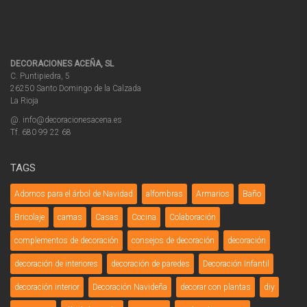
DECORACIONES ACEÑA, SL
C. Puntipiedra, 5
26250 Santo Domingo de la Calzada
La Rioja
@. info@decoracionesacena.es
Tf. 680 99 22 68
TAGS
Adornos para el árbol de Navidad
alfombras
Armarios
Baño
Bricolaje
camas
Casas
Cocina
Colaboración
complementos de decoración
consejos de decoración
decoración
decoración de interiores
decoración de paredes
Decoración Infantil
decoración interior
Decoración Navideña
decorar con plantas
diy