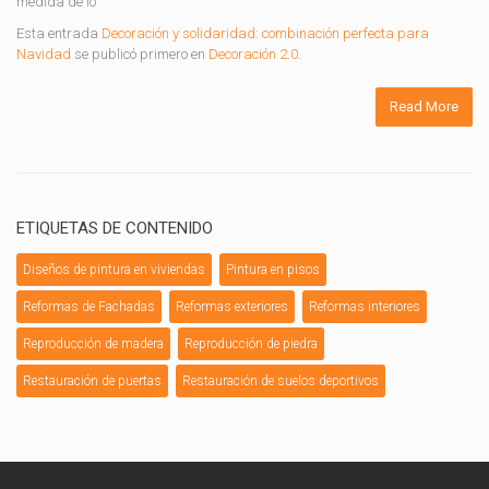
medida de lo
Esta entrada
Decoración y solidaridad: combinación perfecta para
Navidad
se publicó primero en
Decoración 2.0
.
Read More
ETIQUETAS DE CONTENIDO
Diseños de pintura en viviendas
Pintura en pisos
Reformas de Fachadas
Reformas exteriores
Reformas interiores
Reproducción de madera
Reproducción de piedra
Restauración de puertas
Restauración de suelos deportivos