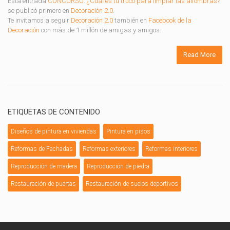
Esta entrada
CONCURSO: ¿Cuál es tu truco para limpiar las alfombras?
se publicó primero en
Decoración 2.0
.
Te invitamos a seguir
Decoración 2.0
también en
Facebook de la
Decoración
con más de 1 millón de amigas y amigos.
Read More
ETIQUETAS DE CONTENIDO
Diseños de pintura en viviendas
Pintura en pisos
Reformas de Fachadas
Reformas exteriores
Reformas interiores
Reproducción de madera
Reproducción de piedra
Restauración de puertas
Restauración de suelos deportivos