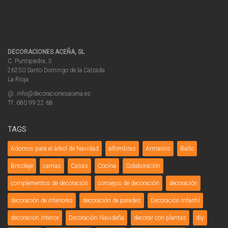
DECORACIONES ACEÑA, SL
C. Puntipiedra, 5
26250 Santo Domingo de la Calzada
La Rioja
@. info@decoracionesacena.es
Tf. 680 99 22 68
TAGS
Adornos para el árbol de Navidad
alfombras
Armarios
Baño
Bricolaje
camas
Casas
Cocina
Colaboración
complementos de decoración
consejos de decoración
decoración
decoración de interiores
decoración de paredes
Decoración Infantil
decoración interior
Decoración Navideña
decorar con plantas
diy