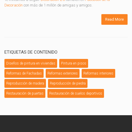
Decoración
con más de 1 millón de amigas y amigos.
Read More
ETIQUETAS DE CONTENIDO
Diseños de pintura en viviendas
Pintura en pisos
Reformas de Fachadas
Reformas exteriores
Reformas interiores
Reproducción de madera
Reproducción de piedra
Restauración de puertas
Restauración de suelos deportivos