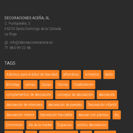
DECORACIONES ACEÑA, SL
C. Puntipiedra, 5
26250 Santo Domingo de la Calzada
La Rioja
@. info@decoracionesacena.es
Tf. 680 99 22 68
TAGS
Adornos para el árbol de Navidad
alfombras
Armarios
Baño
Bricolaje
camas
Casas
Cocina
Colaboración
complementos de decoración
consejos de decoración
decoración
decoración de interiores
decoración de paredes
Decoración Infantil
decoración interior
Decoración Navideña
decorar con plantas
diy
Dormitorio
día de la madre
Espacios
estilos decorativos