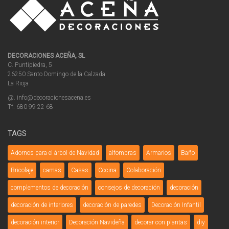
DECORACIONES ACEÑA, SL
C. Puntipiedra, 5
26250 Santo Domingo de la Calzada
La Rioja
@. info@decoracionesacena.es
Tf. 680 99 22 68
TAGS
Adornos para el árbol de Navidad
alfombras
Armarios
Baño
Bricolaje
camas
Casas
Cocina
Colaboración
complementos de decoración
consejos de decoración
decoración
decoración de interiores
decoración de paredes
Decoración Infantil
decoración interior
Decoración Navideña
decorar con plantas
diy