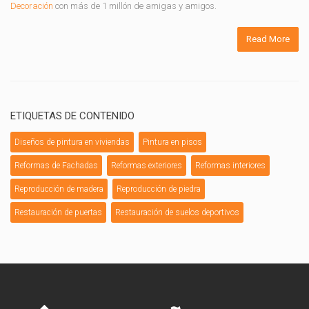
Decoración
con más de 1 millón de amigas y amigos.
Read More
ETIQUETAS DE CONTENIDO
Diseños de pintura en viviendas
Pintura en pisos
Reformas de Fachadas
Reformas exteriores
Reformas interiores
Reproducción de madera
Reproducción de piedra
Restauración de puertas
Restauración de suelos deportivos