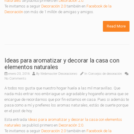
naturales
se publicó primero en
Decoración 2.0
.
Te invitamos a seguir
Decoración 2.0
también en
Facebook de la
Decoración
con más de 1 millón de amigas y amigos.
Read More
Ideas para aromatizar y decorar la casa con
elementos naturales
enero 20, 2016
By
Webmaster Decoraciones
In
Consejos de decoración
No Comments
A todos nos gusta que nuestro hogar huela a las mil maravillas. Que
nada más entrar nos embriague un agradable y hogareño aroma que se
encargue de recordarnos que por fin estamos en casa. Pues si además te
pasa como a mí y prefieres los aromas naturales, estás de suerte porque
en el post de hoy
Esta entrada
Ideas para aromatizar y decorar la casa con elementos
naturales
se publicó primero en
Decoración 2.0
.
Te invitamos a seguir
Decoración 2.0
también en
Facebook de la