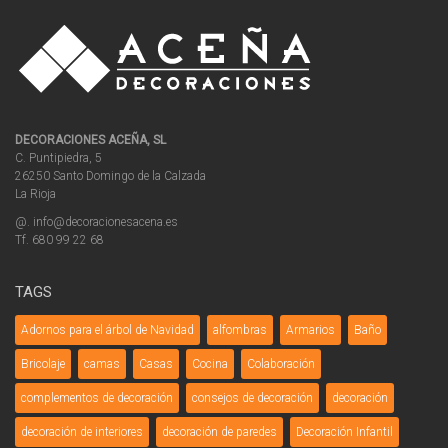
DECORACIONES ACEÑA, SL
C. Puntipiedra, 5
26250 Santo Domingo de la Calzada
La Rioja
@. info@decoracionesacena.es
Tf. 680 99 22 68
TAGS
Adornos para el árbol de Navidad
alfombras
Armarios
Baño
Bricolaje
camas
Casas
Cocina
Colaboración
complementos de decoración
consejos de decoración
decoración
decoración de interiores
decoración de paredes
Decoración Infantil