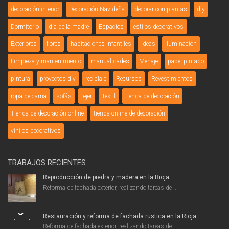
decoración interior
Decoración Navideña
decorar con plantas
diy
Dormitorio
día de la madre
Espacios
estilos decorativos
Exteriores
flores
habitaciones infantiles
ideas
Iluminación
Limpieza y mantenimiento
manualidades
Menaje
papel pintado
pintura
proyectos diy
reciclaje
Recursos
Revestimientos
ropa de cama
sofás
tejer
Textil
tienda de decoración
Tienda de decoración online
tienda online de decoración
vinilos decorativos
TRABAJOS RECIENTES
Reproducción de piedra y madera en la Rioja
Reforma de fachada exterior, realizando tareas de ...
Restauración y reforma de fachada rustica en la Rioja
Reforma de fachada exterior, realizando tareas de ...