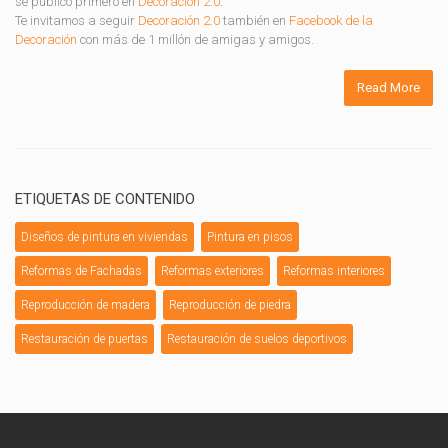
se publicó primero en
Decoración 2.0
.
Te invitamos a seguir
Decoración 2.0
también en
Facebook de la
Decoración
con más de 1 millón de amigas y amigos.
Read More
ETIQUETAS DE CONTENIDO
Diseños de pintura en viviendas
Pintura en pisos
Reformas de Fachadas
Reformas exteriores
Reformas interiores
Reproducción de madera
Reproducción de piedra
Restauración de puertas
Restauración de suelos deportivos