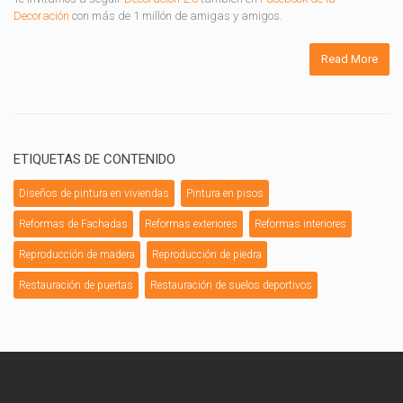
Decoración
con más de 1 millón de amigas y amigos.
Read More
ETIQUETAS DE CONTENIDO
Diseños de pintura en viviendas
Pintura en pisos
Reformas de Fachadas
Reformas exteriores
Reformas interiores
Reproducción de madera
Reproducción de piedra
Restauración de puertas
Restauración de suelos deportivos