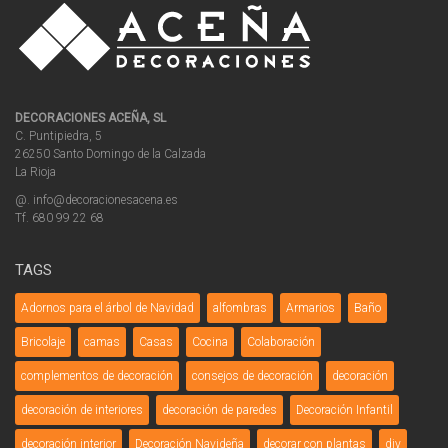
DECORACIONES ACEÑA, SL
C. Puntipiedra, 5
26250 Santo Domingo de la Calzada
La Rioja
@. info@decoracionesacena.es
Tf. 680 99 22 68
TAGS
Adornos para el árbol de Navidad
alfombras
Armarios
Baño
Bricolaje
camas
Casas
Cocina
Colaboración
complementos de decoración
consejos de decoración
decoración
decoración de interiores
decoración de paredes
Decoración Infantil
decoración interior
Decoración Navideña
decorar con plantas
diy