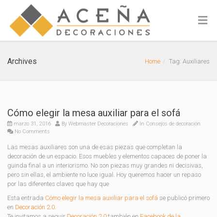
Archives
Home
Tag: Auxiliares
Cómo elegir la mesa auxiliar para el sofá
marzo 31, 2016
By
Webmaster Decoraciones
In
Consejos de decoración
No Comments
Las mesas auxiliares son una de esas piezas que completan la
decoración de un espacio. Esos muebles y elementos capaces de poner la
guinda final a un interiorismo. No son piezas muy grandes ni decisivas,
pero sin ellas, el ambiente no luce igual. Hoy queremos hacer un repaso
por las diferentes claves que hay que
Esta entrada
Cómo elegir la mesa auxiliar para el sofá
se publicó primero
en
Decoración 2.0
.
Te invitamos a seguir
Decoración 2.0
también en
Facebook de la