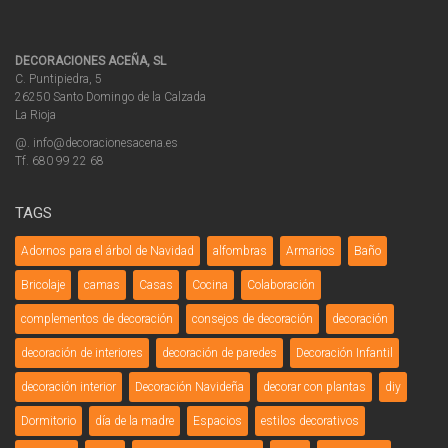
DECORACIONES ACEÑA, SL
C. Puntipiedra, 5
26250 Santo Domingo de la Calzada
La Rioja
@. info@decoracionesacena.es
Tf. 680 99 22 68
TAGS
Adornos para el árbol de Navidad
alfombras
Armarios
Baño
Bricolaje
camas
Casas
Cocina
Colaboración
complementos de decoración
consejos de decoración
decoración
decoración de interiores
decoración de paredes
Decoración Infantil
decoración interior
Decoración Navideña
decorar con plantas
diy
Dormitorio
día de la madre
Espacios
estilos decorativos