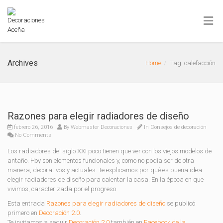
Archives
Home
Tag: calefacción
Razones para elegir radiadores de diseño
febrero 26, 2016
By
Webmaster Decoraciones
In
Consejos de decoración
No Comments
Los radiadores del siglo XXI poco tienen que ver con los viejos modelos de
antaño. Hoy son elementos funcionales y, como no podía ser de otra
manera, decorativos y actuales. Te explicamos por qué es buena idea
elegir radiadores de diseño para calentar la casa. En la época en que
vivimos, caracterizada por el progreso
Esta entrada
Razones para elegir radiadores de diseño
se publicó
primero en
Decoración 2.0
.
Te invitamos a seguir
Decoración 2.0
también en
Facebook de la