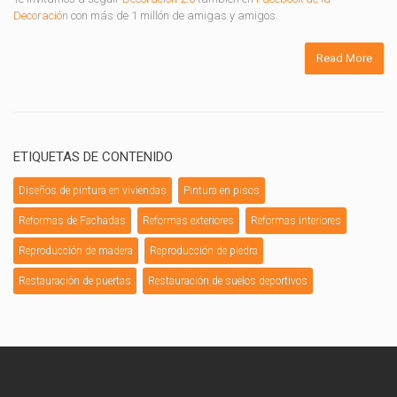
Decoración
con más de 1 millón de amigas y amigos.
Read More
ETIQUETAS DE CONTENIDO
Diseños de pintura en viviendas
Pintura en pisos
Reformas de Fachadas
Reformas exteriores
Reformas interiores
Reproducción de madera
Reproducción de piedra
Restauración de puertas
Restauración de suelos deportivos