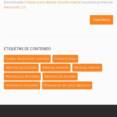
Esta entrada
5 claves para decorar al estilo oriental
se publicó primero en
Decoración 2.0
.
Read More
ETIQUETAS DE CONTENIDO
Diseños de pintura en viviendas
Pintura en pisos
Reformas de Fachadas
Reformas exteriores
Reformas interiores
Reproducción de madera
Reproducción de piedra
Restauración de puertas
Restauración de suelos deportivos