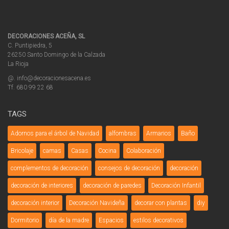
DECORACIONES ACEÑA, SL
C. Puntipiedra, 5
26250 Santo Domingo de la Calzada
La Rioja
@. info@decoracionesacena.es
Tf. 680 99 22 68
TAGS
Adornos para el árbol de Navidad
alfombras
Armarios
Baño
Bricolaje
camas
Casas
Cocina
Colaboración
complementos de decoración
consejos de decoración
decoración
decoración de interiores
decoración de paredes
Decoración Infantil
decoración interior
Decoración Navideña
decorar con plantas
diy
Dormitorio
día de la madre
Espacios
estilos decorativos