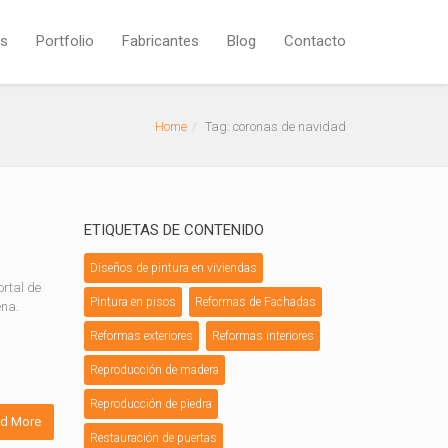
os
Portfolio
Fabricantes
Blog
Contacto
Home
Tag: coronas de navidad
ETIQUETAS DE CONTENIDO
Diseños de pintura en viviendas
ortal de
Pintura en pisos
Reformas de Fachadas
ena.
Reformas exteriores
Reformas interiores
Reproducción de madera
Reproducción de piedra
d More
Restauración de puertas