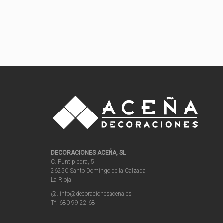
DECORACIONES ACEÑA, SL
C. Puntipiedra, 5
26250 Santo Domingo de la Calzada
La Rioja
@. info@decoracionesacena.es
Tf. 680 99 22 68