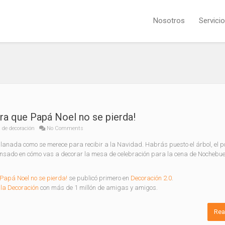
Nosotros
Servici
a que Papá Noel no se pierda!
 de decoración
No Comments
alanada como se merece para recibir a la Navidad. Habrás puesto el árbol, el p
pensado en cómo vas a decorar la mesa de celebración para la cena de Nochebu
apá Noel no se pierda!
se publicó primero en
Decoración 2.0
.
la Decoración
con más de 1 millón de amigas y amigos.
Rea