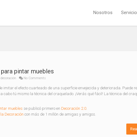
Nosotros
Servici
 para pintar muebles
 decoración
No Comments
 imitar el efecto cuarteado de una superficie envejecida y deteriorada. Puede r
a cabo tú mismo la técnica del craquelado. ¡Verás qué fácil! La técnica del cra
intar muebles
se publicó primero en
Decoración 2.0
.
la Decoración
con más de 1 millón de amigas y amigos.
Rea