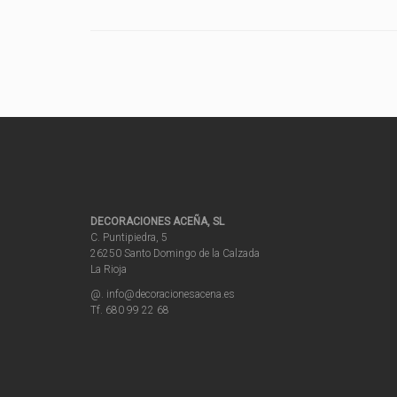
DECORACIONES ACEÑA, SL
C. Puntipiedra, 5
26250 Santo Domingo de la Calzada
La Rioja
@. info@decoracionesacena.es
Tf. 680 99 22 68