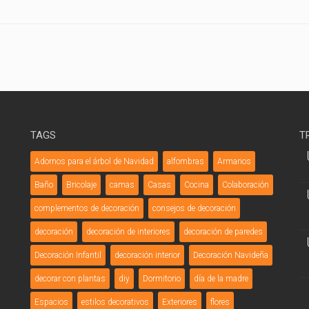
TAGS
T
Adornos para el árbol de Navidad
alfombras
Armarios
Baño
Bricolaje
camas
Casas
Cocina
Colaboración
complementos de decoración
consejos de decoración
decoración
decoración de interiores
decoración de paredes
Decoración Infantil
decoración interior
Decoración Navideña
decorar con plantas
diy
Dormitorio
día de la madre
Espacios
estilos decorativos
Exteriores
flores