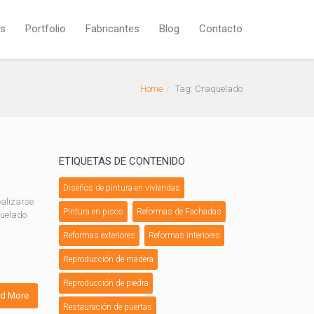
os
Portfolio
Fabricantes
Blog
Contacto
Home
Tag: Craquelado
ETIQUETAS DE CONTENIDO
Diseños de pintura en viviendas
ealizarse
Pintura en pisos
Reformas de Fachadas
quelado
Reformas exteriores
Reformas interiores
Reproducción de madera
Reproducción de piedra
d More
Restauración de puertas