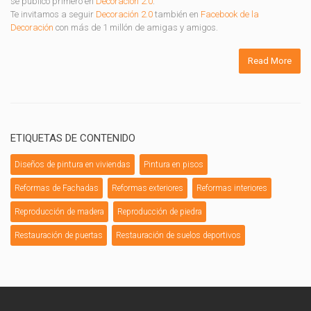
se publicó primero en
Decoración 2.0
.
Te invitamos a seguir
Decoración 2.0
también en
Facebook de la
Decoración
con más de 1 millón de amigas y amigos.
Read More
ETIQUETAS DE CONTENIDO
Diseños de pintura en viviendas
Pintura en pisos
Reformas de Fachadas
Reformas exteriores
Reformas interiores
Reproducción de madera
Reproducción de piedra
Restauración de puertas
Restauración de suelos deportivos