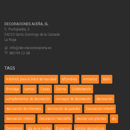
DECORACIONES ACEÑA, SL
C. Puntipiedra, 5
26250 Santo Domingo de la Calzada
La Rioja
@. info@decoracionesacena.es
Tf. 680 99 22 68
TAGS
Adornos para el árbol de Navidad
alfombras
Armarios
Baño
Bricolaje
camas
Casas
Cocina
Colaboración
complementos de decoración
consejos de decoración
decoración
decoración de interiores
decoración de paredes
Decoración Infantil
decoración interior
Decoración Navideña
decorar con plantas
diy
Dormitorio
día de la madre
Espacios
estilos decorativos