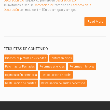
Decoración 2.0!
se publicó primero en
Decoración 2.0
.
Te invitamos a seguir
Decoración 2.0
también en
Facebook de la
Decoración
con más de 1 millón de amigas y amigos.
Read More
ETIQUETAS DE CONTENIDO
Diseños de pintura en viviendas
Pintura en pisos
Reformas de Fachadas
Reformas exteriores
Reformas interiores
Reproducción de madera
Reproducción de piedra
Restauración de puertas
Restauración de suelos deportivos