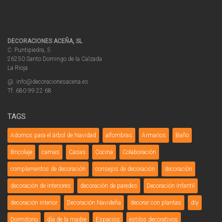
DECORACIONES ACEÑA, SL
C. Puntipiedra, 5
26250 Santo Domingo de la Calzada
La Rioja
@. info@decoracionesacena.es
Tf. 680 99 22 68
TAGS
Adornos para el árbol de Navidad
alfombras
Armarios
Baño
Bricolaje
camas
Casas
Cocina
Colaboración
complementos de decoración
consejos de decoración
decoración
decoración de interiores
decoración de paredes
Decoración Infantil
decoración interior
Decoración Navideña
decorar con plantas
diy
Dormitorio
día de la madre
Espacios
estilos decorativos