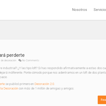
Nosotros
Servici
ará perderte
 de decoración
No Comments
re industrial? ¿Y las tipo loft? Si has respondido afirmativamente a estas dos cu
 dejará indiferente. Ponte cómodo porque nos adentramos en un loft de dos plant
pacio
erte
se publicó primero en
Decoración 2.0
.
la Decoración
con más de 1 millón de amigas y amigos.
Rea