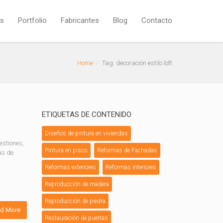
os
Portfolio
Fabricantes
Blog
Contacto
Home
Tag: decoración estilo loft
ETIQUETAS DE CONTENIDO
Diseños de pintura en viviendas
estiones,
Pintura en pisos
Reformas de Fachadas
as de
Reformas exteriores
Reformas interiores
Reproducción de madera
Reproducción de piedra
d More
Restauración de puertas