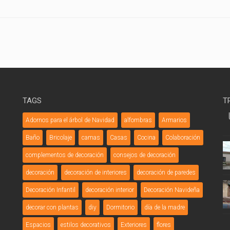
TAGS
T
Adornos para el árbol de Navidad
alfombras
Armarios
Baño
Bricolaje
camas
Casas
Cocina
Colaboración
complementos de decoración
consejos de decoración
decoración
decoración de interiores
decoración de paredes
Decoración Infantil
decoración interior
Decoración Navideña
decorar con plantas
diy
Dormitorio
día de la madre
Espacios
estilos decorativos
Exteriores
flores