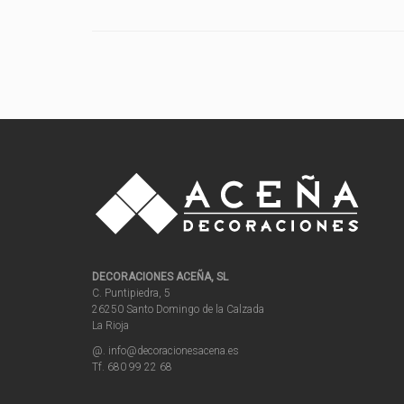
DECORACIONES ACEÑA, SL
C. Puntipiedra, 5
26250 Santo Domingo de la Calzada
La Rioja
@. info@decoracionesacena.es
Tf. 680 99 22 68