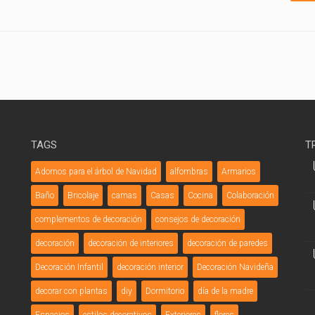
TAGS
T
Adornos para el árbol de Navidad
alfombras
Armarios
Baño
Bricolaje
camas
Casas
Cocina
Colaboración
complementos de decoración
consejos de decoración
decoración
decoración de interiores
decoración de paredes
Decoración Infantil
decoración interior
Decoración Navideña
decorar con plantas
diy
Dormitorio
día de la madre