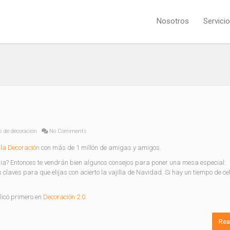
Nosotros
Servici
s de decoración
No Comments
la Decoración
con más de 1 millón de amigas y amigos.
lia? Entonces te vendrán bien algunos consejos para poner una mesa especial:
 claves para que elijas con acierto la vajilla de Navidad. Si hay un tiempo de c
icó primero en
Decoración 2.0
.
Rea