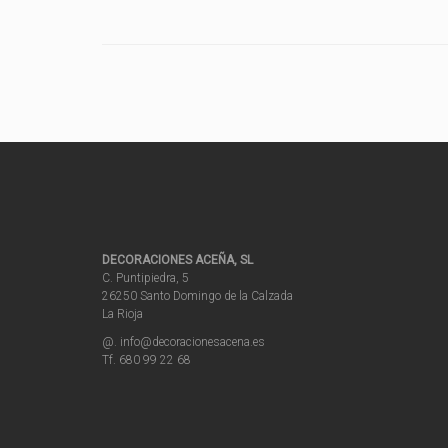
DECORACIONES ACEÑA, SL
C. Puntipiedra, 5
26250 Santo Domingo de la Calzada
La Rioja
@. info@decoracionesacena.es
Tf. 680 99 22 68