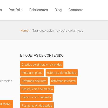
os
Portfolio
Fabricantes
Blog
Contacto
Home
Tag: decoración navideña de la mesa
ETIQUETAS DE CONTENIDO
Diseños de pintura en viviendas
Pintura en pisos
Reformas de Fachadas
elebración
Reformas exteriores
Reformas interiores
Reproducción de madera
Reproducción de piedra
d More
Restauración de puertas