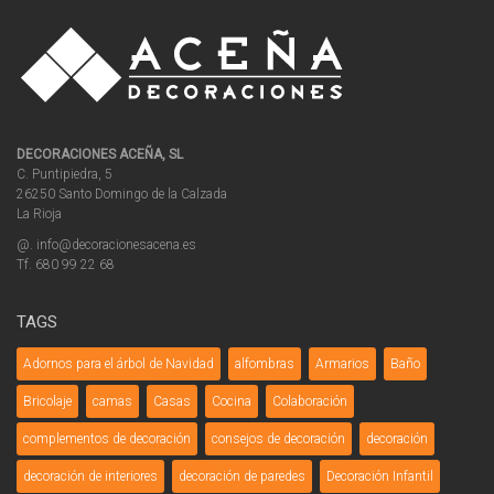
DECORACIONES ACEÑA, SL
C. Puntipiedra, 5
26250 Santo Domingo de la Calzada
La Rioja
@. info@decoracionesacena.es
Tf. 680 99 22 68
TAGS
Adornos para el árbol de Navidad
alfombras
Armarios
Baño
Bricolaje
camas
Casas
Cocina
Colaboración
complementos de decoración
consejos de decoración
decoración
decoración de interiores
decoración de paredes
Decoración Infantil