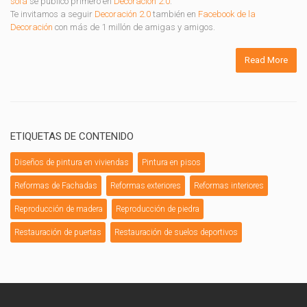
sofá
se publicó primero en
Decoración 2.0
.
Te invitamos a seguir
Decoración 2.0
también en
Facebook de la
Decoración
con más de 1 millón de amigas y amigos.
Read More
ETIQUETAS DE CONTENIDO
Diseños de pintura en viviendas
Pintura en pisos
Reformas de Fachadas
Reformas exteriores
Reformas interiores
Reproducción de madera
Reproducción de piedra
Restauración de puertas
Restauración de suelos deportivos