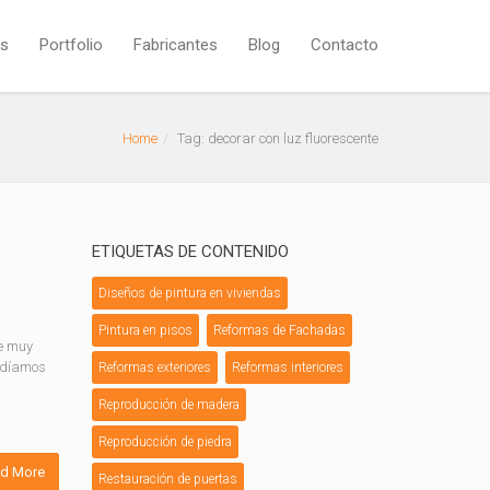
os
Portfolio
Fabricantes
Blog
Contacto
Home
Tag: decorar con luz fluorescente
ETIQUETAS DE CONTENIDO
Diseños de pintura en viviendas
Pintura en pisos
Reformas de Fachadas
ue muy
podíamos
Reformas exteriores
Reformas interiores
Reproducción de madera
Reproducción de piedra
d More
Restauración de puertas