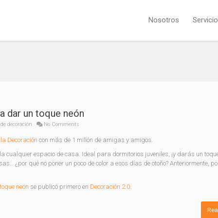
Nosotros
Servici
a dar un toque neón
de decoración
No Comments
la Decoración
con más de 1 millón de amigas y amigos.
a cualquier espacio de casa. Ideal para dormitorios juveniles, ¡y darás un toq
nsas… ¿por qué no poner un poco de color a esos días de otoño? Anteriormente, 
 toque neón
se publicó primero en
Decoración 2.0
.
Rea