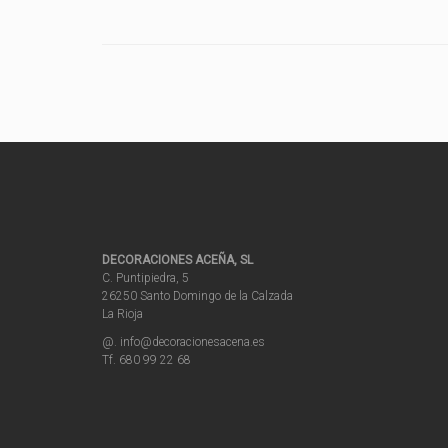
DECORACIONES ACEÑA, SL
C. Puntipiedra, 5
26250 Santo Domingo de la Calzada
La Rioja
@. info@decoracionesacena.es
Tf. 680 99 22 68