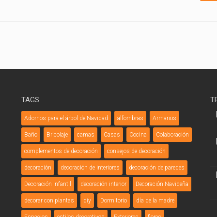
TAGS
T
Adornos para el árbol de Navidad
alfombras
Armarios
Baño
Bricolaje
camas
Casas
Cocina
Colaboración
complementos de decoración
consejos de decoración
decoración
decoración de interiores
decoración de paredes
Decoración Infantil
decoración interior
Decoración Navideña
decorar con plantas
diy
Dormitorio
día de la madre