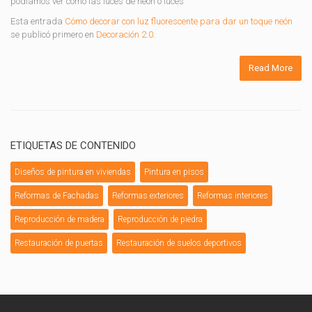
podíamos ver cómo las luces de neón o luces
Esta entrada
Cómo decorar con luz fluorescente para dar un toque neón
se publicó primero en
Decoración 2.0
.
Read More
ETIQUETAS DE CONTENIDO
Diseños de pintura en viviendas
Pintura en pisos
Reformas de Fachadas
Reformas exteriores
Reformas interiores
Reproducción de madera
Reproducción de piedra
Restauración de puertas
Restauración de suelos deportivos