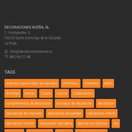
DECORACIONES ACEÑA, SL
C. Puntipiedra, 5
26250 Santo Domingo de la Calzada
La Rioja
@. info@decoracionesacena.es
Tf. 680 99 22 68
TAGS
Adornos para el árbol de Navidad
alfombras
Armarios
Baño
Bricolaje
camas
Casas
Cocina
Colaboración
complementos de decoración
consejos de decoración
decoración
decoración de interiores
decoración de paredes
Decoración Infantil
decoración interior
Decoración Navideña
decorar con plantas
diy