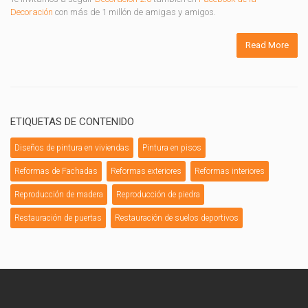
Decoración
con más de 1 millón de amigas y amigos.
Read More
ETIQUETAS DE CONTENIDO
Diseños de pintura en viviendas
Pintura en pisos
Reformas de Fachadas
Reformas exteriores
Reformas interiores
Reproducción de madera
Reproducción de piedra
Restauración de puertas
Restauración de suelos deportivos