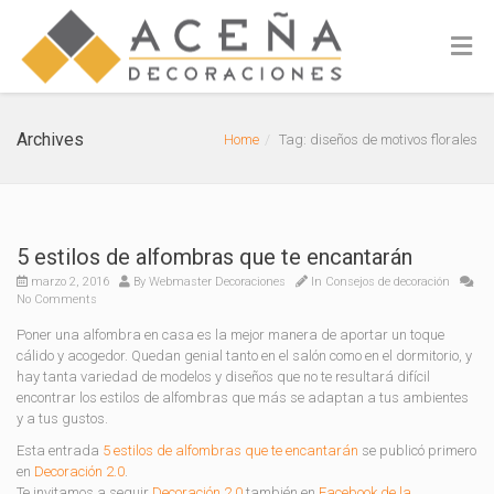
Archives
Home
Tag: diseños de motivos florales
5 estilos de alfombras que te encantarán
marzo 2, 2016
By
Webmaster Decoraciones
In
Consejos de decoración
No Comments
Poner una alfombra en casa es la mejor manera de aportar un toque
cálido y acogedor. Quedan genial tanto en el salón como en el dormitorio, y
hay tanta variedad de modelos y diseños que no te resultará difícil
encontrar los estilos de alfombras que más se adaptan a tus ambientes
y a tus gustos.
Esta entrada
5 estilos de alfombras que te encantarán
se publicó primero
en
Decoración 2.0
.
Te invitamos a seguir
Decoración 2.0
también en
Facebook de la