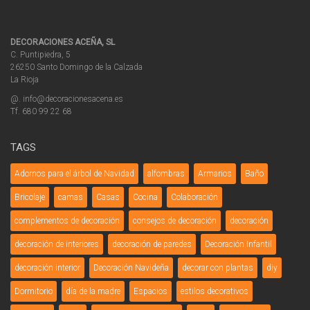
DECORACIONES ACEÑA, SL
C. Puntipiedra, 5
26250 Santo Domingo de la Calzada
La Rioja
@. info@decoracionesacena.es
Tf. 680 99 22 68
TAGS
Adornos para el árbol de Navidad
alfombras
Armarios
Baño
Bricolaje
camas
Casas
Cocina
Colaboración
complementos de decoración
consejos de decoración
decoración
decoración de interiores
decoración de paredes
Decoración Infantil
decoración interior
Decoración Navideña
decorar con plantas
diy
Dormitorio
día de la madre
Espacios
estilos decorativos