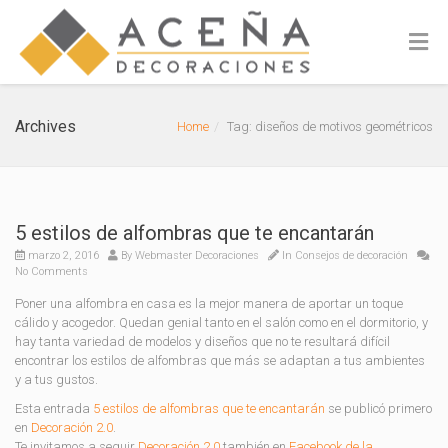
Archives
Home
Tag: diseños de motivos geométricos
5 estilos de alfombras que te encantarán
marzo 2, 2016
By
Webmaster Decoraciones
In
Consejos de decoración
No Comments
Poner una alfombra en casa es la mejor manera de aportar un toque
cálido y acogedor. Quedan genial tanto en el salón como en el dormitorio, y
hay tanta variedad de modelos y diseños que no te resultará difícil
encontrar los estilos de alfombras que más se adaptan a tus ambientes
y a tus gustos.
Esta entrada
5 estilos de alfombras que te encantarán
se publicó primero
en
Decoración 2.0
.
Te invitamos a seguir
Decoración 2.0
también en
Facebook de la