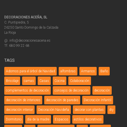
DECORACIONES ACEÑA, SL
C. Puntipiedra, 5
26250 Santo Domingo de la Calzada
La Rioja
@. info@decoracionesacena.es
Tf. 680 99 22 68
TAGS
Adornos para el árbol de Navidad
alfombras
Armarios
Baño
Bricolaje
camas
Casas
Cocina
Colaboración
complementos de decoración
consejos de decoración
decoración
decoración de interiores
decoración de paredes
Decoración Infantil
decoración interior
Decoración Navideña
decorar con plantas
diy
Dormitorio
día de la madre
Espacios
estilos decorativos