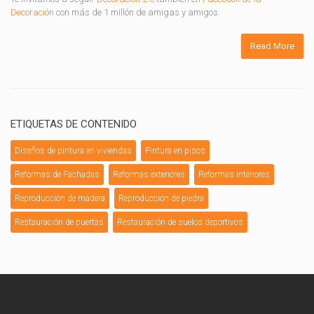
Decoración
con más de 1 millón de amigas y amigos.
Read More
ETIQUETAS DE CONTENIDO
Diseños de pintura en viviendas
Pintura en pisos
Reformas de Fachadas
Reformas exteriores
Reformas interiores
Reproducción de madera
Reproducción de piedra
Restauración de puertas
Restauración de suelos deportivos