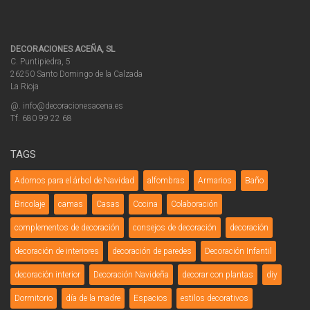
DECORACIONES ACEÑA, SL
C. Puntipiedra, 5
26250 Santo Domingo de la Calzada
La Rioja
@. info@decoracionesacena.es
Tf. 680 99 22 68
TAGS
Adornos para el árbol de Navidad
alfombras
Armarios
Baño
Bricolaje
camas
Casas
Cocina
Colaboración
complementos de decoración
consejos de decoración
decoración
decoración de interiores
decoración de paredes
Decoración Infantil
decoración interior
Decoración Navideña
decorar con plantas
diy
Dormitorio
día de la madre
Espacios
estilos decorativos