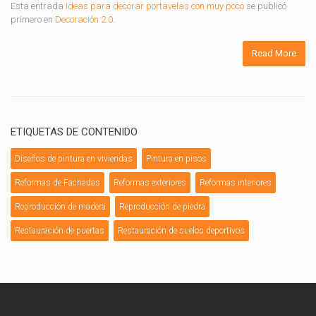
Esta entrada
Ideas para decorar portavelas con muy poco
se publicó
primero en
Decoración 2.0
.
Read More
ETIQUETAS DE CONTENIDO
Diseños de pintura en viviendas
Pintura en pisos
Reformas de Fachadas
Reformas exteriores
Reformas interiores
Reproducción de madera
Reproducción de piedra
Restauración de puertas
Restauración de suelos deportivos