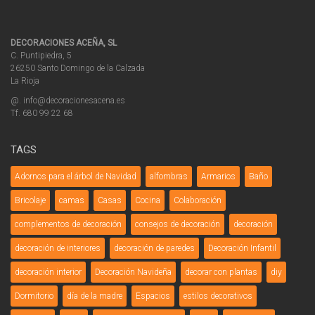
DECORACIONES ACEÑA, SL
C. Puntipiedra, 5
26250 Santo Domingo de la Calzada
La Rioja
@. info@decoracionesacena.es
Tf. 680 99 22 68
TAGS
Adornos para el árbol de Navidad
alfombras
Armarios
Baño
Bricolaje
camas
Casas
Cocina
Colaboración
complementos de decoración
consejos de decoración
decoración
decoración de interiores
decoración de paredes
Decoración Infantil
decoración interior
Decoración Navideña
decorar con plantas
diy
Dormitorio
día de la madre
Espacios
estilos decorativos