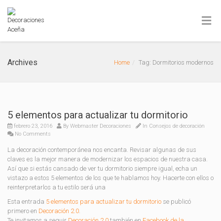
Archives
Home
Tag: Dormitorios modernos
5 elementos para actualizar tu dormitorio
febrero 23, 2016
By
Webmaster Decoraciones
In
Consejos de decoración
No Comments
La decoración contemporánea nos encanta. Revisar algunas de sus
claves es la mejor manera de modernizar los espacios de nuestra casa.
Así que si estás cansado de ver tu dormitorio siempre igual, echa un
vistazo a estos 5 elementos de los que te hablamos hoy. Hacerte con ellos o
reinterpretarlos a tu estilo será una
Esta entrada
5 elementos para actualizar tu dormitorio
se publicó
primero en
Decoración 2.0
.
Te invitamos a seguir
Decoración 2.0
también en
Facebook de la