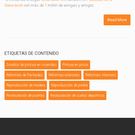
Decoración
con más de 1 millón de amigas y amigos.
Read More
ETIQUETAS DE CONTENIDO
Diseños de pintura en viviendas
Pintura en pisos
Reformas de Fachadas
Reformas exteriores
Reformas interiores
Reproducción de madera
Reproducción de piedra
Restauración de puertas
Restauración de suelos deportivos