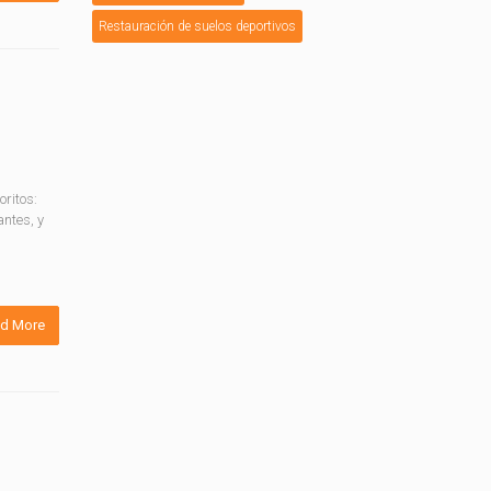
Restauración de suelos deportivos
ritos:
ntes, y
d More