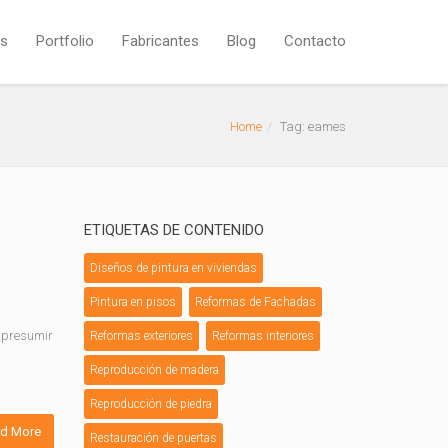
os
Portfolio
Fabricantes
Blog
Contacto
Home
Tag: eames
ETIQUETAS DE CONTENIDO
Diseños de pintura en viviendas
Pintura en pisos
Reformas de Fachadas
a presumir
Reformas exteriores
Reformas interiores
Reproducción de madera
Reproducción de piedra
d More
Restauración de puertas