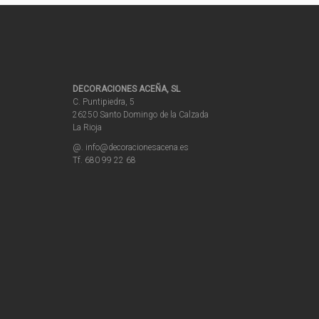
DECORACIONES ACEÑA, SL
C. Puntipiedra, 5
26250 Santo Domingo de la Calzada
La Rioja
@. info@decoracionesacena.es
Tf. 680 99 22 68