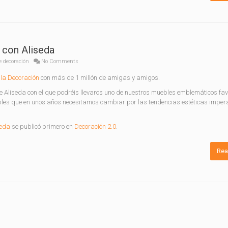
con Aliseda
e decoración
No Comments
la Decoración
con más de 1 millón de amigas y amigos.
e Aliseda con el que podréis llevaros uno de nuestros muebles emblemáticos favo
s que en unos años necesitamos cambiar por las tendencias estéticas impera
seda
se publicó primero en
Decoración 2.0
.
Rea