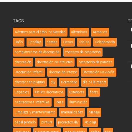
TAGS
T
Adornos para el árbol de Navidad
alfombras
Armarios
Baño
Bricolaje
camas
Casas
Cocina
Colaboración
complementos de decoración
consejos de decoración
decoración
decoración de interiores
decoración de paredes
Decoración Infantil
decoración interior
Decoración Navideña
decorar con plantas
diy
Dormitorio
día de la madre
Espacios
estilos decorativos
Exteriores
flores
habitaciones infantiles
ideas
Iluminación
Limpieza y mantenimiento
manualidades
Menaje
papel pintado
pintura
proyectos diy
reciclaje