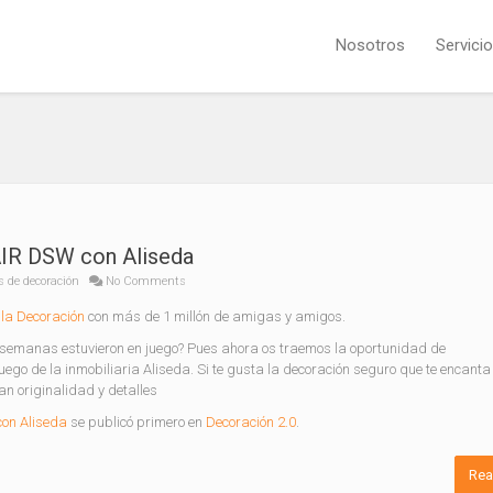
Nosotros
Servici
IR DSW con Aliseda
s de decoración
No Comments
la Decoración
con más de 1 millón de amigas y amigos.
manas estuvieron en juego? Pues ahora os traemos la oportunidad de
o de la inmobiliaria Aliseda. Si te gusta la decoración seguro que te encant
n originalidad y detalles
on Aliseda
se publicó primero en
Decoración 2.0
.
Rea