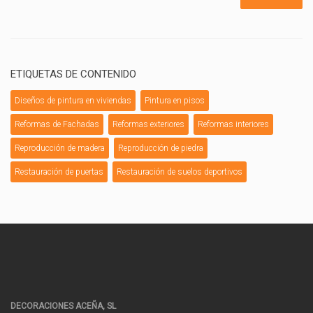
ETIQUETAS DE CONTENIDO
Diseños de pintura en viviendas
Pintura en pisos
Reformas de Fachadas
Reformas exteriores
Reformas interiores
Reproducción de madera
Reproducción de piedra
Restauración de puertas
Restauración de suelos deportivos
DECORACIONES ACEÑA, SL