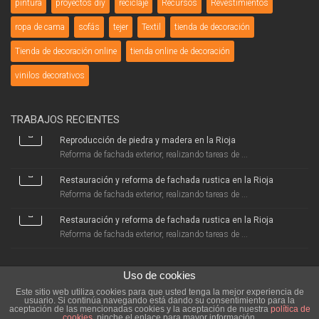
pintura
proyectos diy
reciclaje
Recursos
Revestimientos
ropa de cama
sofás
tejer
Textil
tienda de decoración
Tienda de decoración online
tienda online de decoración
vinilos decorativos
TRABAJOS RECIENTES
Reproducción de piedra y madera en la Rioja
Reforma de fachada exterior, realizando tareas de ...
Restauración y reforma de fachada rustica en la Rioja
Reforma de fachada exterior, realizando tareas de ...
Restauración y reforma de fachada rustica en la Rioja
Reforma de fachada exterior, realizando tareas de ...
Uso de cookies
Este sitio web utiliza cookies para que usted tenga la mejor experiencia de
usuario. Si continúa navegando está dando su consentimiento para la
aceptación de las mencionadas cookies y la aceptación de nuestra
política de
Decoraciones Aceña 2025 - Todos los derechos reservados
cookies
, pinche el enlace para mayor información.