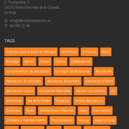
C. Puntipiedra, 5
26250 Santo Domingo de la Calzada
La Rioja
@. info@decoracionesacena.es
Tf. 680 99 22 68
TAGS
Adornos para el árbol de Navidad
alfombras
Armarios
Baño
Bricolaje
camas
Casas
Cocina
Colaboración
complementos de decoración
consejos de decoración
decoración
decoración de interiores
decoración de paredes
Decoración Infantil
decoración interior
Decoración Navideña
decorar con plantas
diy
Dormitorio
día de la madre
Espacios
estilos decorativos
Exteriores
flores
habitaciones infantiles
ideas
Iluminación
Limpieza y mantenimiento
manualidades
Menaje
papel pintado