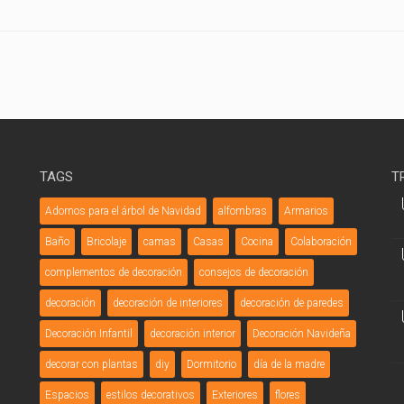
TAGS
T
Adornos para el árbol de Navidad
alfombras
Armarios
Baño
Bricolaje
camas
Casas
Cocina
Colaboración
complementos de decoración
consejos de decoración
decoración
decoración de interiores
decoración de paredes
Decoración Infantil
decoración interior
Decoración Navideña
decorar con plantas
diy
Dormitorio
día de la madre
Espacios
estilos decorativos
Exteriores
flores