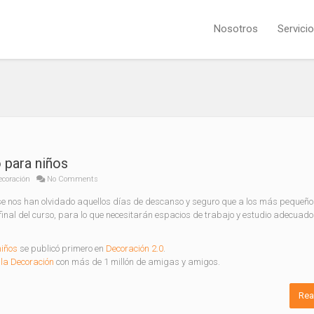
Nosotros
Servici
 para niños
ecoración
No Comments
e nos han olvidado aquellos días de descanso y seguro que a los más pequeño
final del curso, para lo que necesitarán espacios de trabajo y estudio adecuad
niños
se publicó primero en
Decoración 2.0
.
la Decoración
con más de 1 millón de amigas y amigos.
Rea