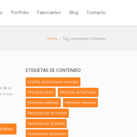
os
Portfolio
Fabricantes
Blog
Contacto
Home
Tag: escritorios infantiles
ETIQUETAS DE CONTENIDO
Diseños de pintura en viviendas
s de la
Pintura en pisos
Reformas de Fachadas
os a sus
Reformas exteriores
Reformas interiores
Reproducción de madera
Reproducción de piedra
d More
Restauración de puertas