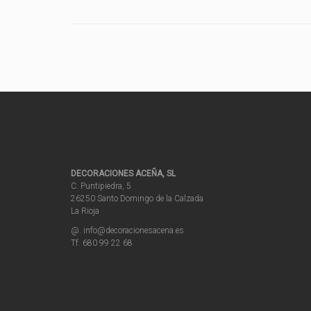
DECORACIONES ACEÑA, SL
C. Puntipiedra, 5
26250 Santo Domingo de la Calzada
La Rioja
@. info@decoracionesacena.es
Tf. 680 99 22 68