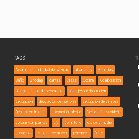
TAGS
T
Adornos para el árbol de Navidad
alfombras
Armarios
Baño
Bricolaje
camas
Casas
Cocina
Colaboración
complementos de decoración
consejos de decoración
decoración
decoración de interiores
decoración de paredes
Decoración Infantil
decoración interior
Decoración Navideña
decorar con plantas
diy
Dormitorio
día de la madre
Espacios
estilos decorativos
Exteriores
flores