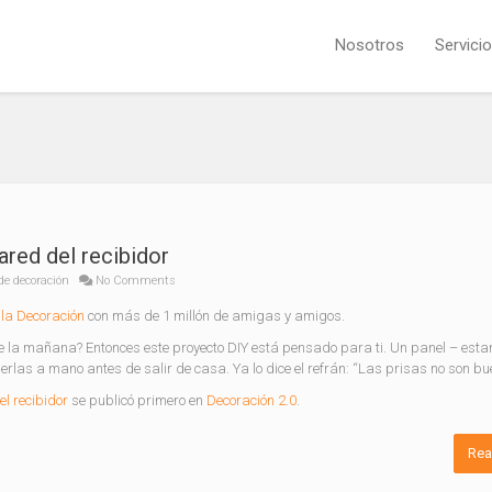
Nosotros
Servici
ared del recibidor
de decoración
No Comments
la Decoración
con más de 1 millón de amigas y amigos.
 la mañana? Entonces este proyecto DIY está pensado para ti. Un panel – esta
erlas a mano antes de salir de casa. Ya lo dice el refrán: “Las prisas no son b
l recibidor
se publicó primero en
Decoración 2.0
.
Rea