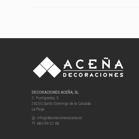
DECORACIONES ACEÑA, SL
C. Puntipiedra, 5
26250 Santo Domingo de la Calzada
La Rioja
@. info@decoracionesacena.es
Tf. 680 99 22 68