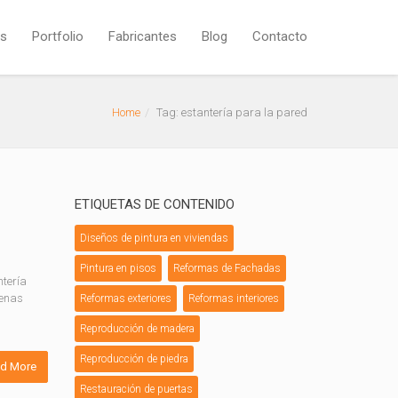
os
Portfolio
Fabricantes
Blog
Contacto
Home
Tag: estantería para la pared
ETIQUETAS DE CONTENIDO
Diseños de pintura en viviendas
Pintura en pisos
Reformas de Fachadas
ntería
uenas
Reformas exteriores
Reformas interiores
Reproducción de madera
Reproducción de piedra
d More
Restauración de puertas