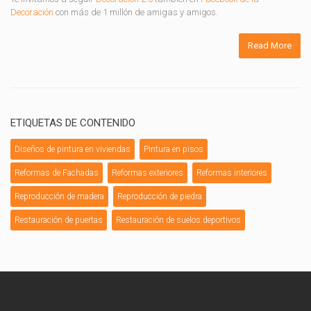
Decoración
con más de 1 millón de amigas y amigos.
Read More
ETIQUETAS DE CONTENIDO
Diseños de pintura en viviendas
Pintura en pisos
Reformas de Fachadas
Reformas exteriores
Reformas interiores
Reproducción de madera
Reproducción de piedra
Restauración de puertas
Restauración de suelos deportivos