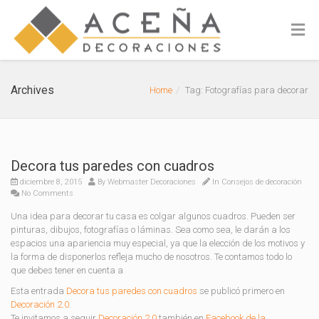
Archives
Home
Tag: Fotografías para decorar
Decora tus paredes con cuadros
diciembre 8, 2015
By
Webmaster Decoraciones
In
Consejos de decoración
No Comments
Una idea para decorar tu casa es colgar algunos cuadros. Pueden ser
pinturas, dibujos, fotografías o láminas. Sea como sea, le darán a los
espacios una apariencia muy especial, ya que la elección de los motivos y
la forma de disponerlos refleja mucho de nosotros. Te contamos todo lo
que debes tener en cuenta a
Esta entrada
Decora tus paredes con cuadros
se publicó primero en
Decoración 2.0
.
Te invitamos a seguir
Decoración 2.0
también en
Facebook de la