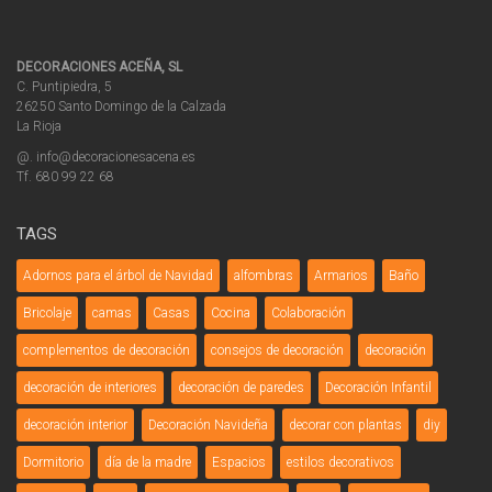
DECORACIONES ACEÑA, SL
C. Puntipiedra, 5
26250 Santo Domingo de la Calzada
La Rioja
@. info@decoracionesacena.es
Tf. 680 99 22 68
TAGS
Adornos para el árbol de Navidad
alfombras
Armarios
Baño
Bricolaje
camas
Casas
Cocina
Colaboración
complementos de decoración
consejos de decoración
decoración
decoración de interiores
decoración de paredes
Decoración Infantil
decoración interior
Decoración Navideña
decorar con plantas
diy
Dormitorio
día de la madre
Espacios
estilos decorativos