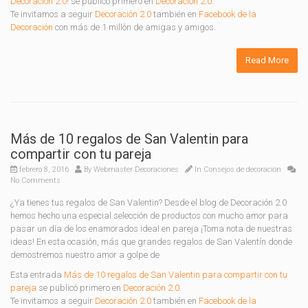
Decoración 2.0!
se publicó primero en
Decoración 2.0
.
Te invitamos a seguir
Decoración 2.0
también en
Facebook de la
Decoración
con más de 1 millón de amigas y amigos.
Read More
Más de 10 regalos de San Valentin para
compartir con tu pareja
febrero 8, 2016
By
Webmaster Decoraciones
In
Consejos de decoración
No Comments
¿Ya tienes tus regalos de San Valentin? Desde el blog de Decoración 2.0
hemos hecho una especial selección de productos con mucho amor para
pasar un día de los enamorados ideal en pareja ¡Toma nota de nuestras
ideas! En esta ocasión, más que grandes regalos de San Valentín donde
demostremos nuestro amor a golpe de
Esta entrada
Más de 10 regalos de San Valentin para compartir con tu
pareja
se publicó primero en
Decoración 2.0
.
Te invitamos a seguir
Decoración 2.0
también en
Facebook de la