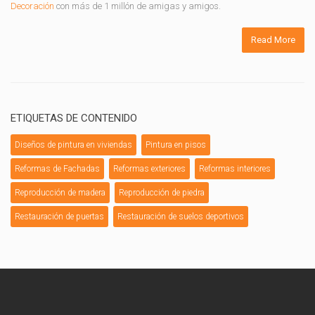
Decoración
con más de 1 millón de amigas y amigos.
Read More
ETIQUETAS DE CONTENIDO
Diseños de pintura en viviendas
Pintura en pisos
Reformas de Fachadas
Reformas exteriores
Reformas interiores
Reproducción de madera
Reproducción de piedra
Restauración de puertas
Restauración de suelos deportivos