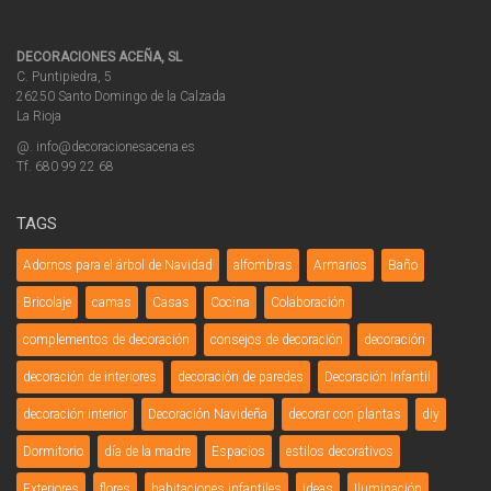
DECORACIONES ACEÑA, SL
C. Puntipiedra, 5
26250 Santo Domingo de la Calzada
La Rioja
@. info@decoracionesacena.es
Tf. 680 99 22 68
TAGS
Adornos para el árbol de Navidad
alfombras
Armarios
Baño
Bricolaje
camas
Casas
Cocina
Colaboración
complementos de decoración
consejos de decoración
decoración
decoración de interiores
decoración de paredes
Decoración Infantil
decoración interior
Decoración Navideña
decorar con plantas
diy
Dormitorio
día de la madre
Espacios
estilos decorativos
Exteriores
flores
habitaciones infantiles
ideas
Iluminación