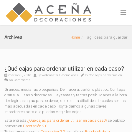
Archives
Home
Tag: ideas para guardar
¿Qué cajas para ordenar utilizar en cada caso?
marzo 25, 2016
By
Webmaster Decoraciones
In
Consejos de decoración
No Comments
Grandes, medianas o pequeñas. De madera, cartón o plástico. Con tapa
o sin ella. Lisas o decoradas. Hay tantas y tantas posibilidades a la hora
de elegir las cajas para ordenar, que resulta difícil decidir cuáles son las
más adecuadas en cada caso. Hoy te damos algunas claves
importantes para que puedas elegir las cajas
Esta entrada
¿Qué cajas para ordenar utilizar en cada caso?
se publicó
primero en
Decoración 2.0
.
Te invitamos a seguir
Decoración 2.0
también en
Facebook de la