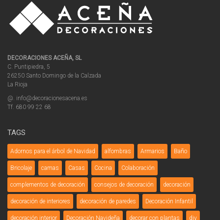
DECORACIONES ACEÑA, SL
C. Puntipiedra, 5
26250 Santo Domingo de la Calzada
La Rioja
@. info@decoracionesacena.es
Tf. 680 99 22 68
TAGS
Adornos para el árbol de Navidad
alfombras
Armarios
Baño
Bricolaje
camas
Casas
Cocina
Colaboración
complementos de decoración
consejos de decoración
decoración
decoración de interiores
decoración de paredes
Decoración Infantil
decoración interior
Decoración Navideña
decorar con plantas
diy