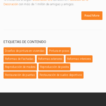
Decoración
con más de 1 millón de amigas y amigos.
Read More
ETIQUETAS DE CONTENIDO
Diseños de pintura en viviendas
Pintura en pisos
Reformas de Fachadas
Reformas exteriores
Reformas interiores
Reproducción de madera
Reproducción de piedra
Restauración de puertas
Restauración de suelos deportivos