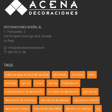
DECORACIONES ACEÑA, SL
C. Puntipiedra, 5
26250 Santo Domingo de la Calzada
La Rioja
@. info@decoracionesacena.es
Tf. 680 99 22 68
TAGS
Adornos para el árbol de Navidad
alfombras
Armarios
Baño
Bricolaje
camas
Casas
Cocina
Colaboración
complementos de decoración
consejos de decoración
decoración
decoración de interiores
decoración de paredes
Decoración Infantil
decoración interior
Decoración Navideña
decorar con plantas
diy