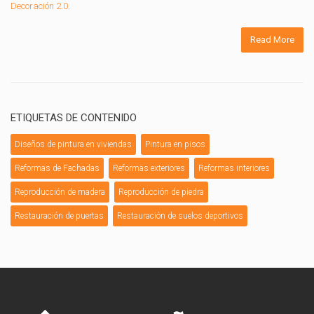
Decoración 2.0
.
Read More
ETIQUETAS DE CONTENIDO
Diseños de pintura en viviendas
Pintura en pisos
Reformas de Fachadas
Reformas exteriores
Reformas interiores
Reproducción de madera
Reproducción de piedra
Restauración de puertas
Restauración de suelos deportivos